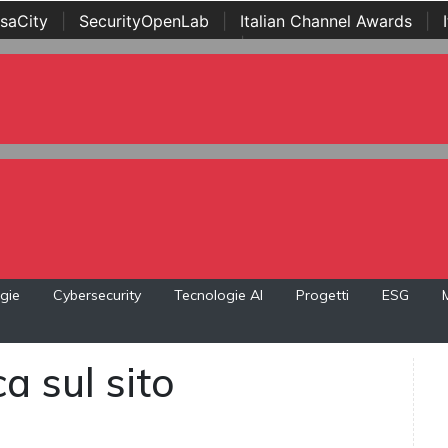
saCity
|
SecurityOpenLab
|
Italian Channel Awards
|
Awards
|
...
gie
Cybersecurity
Tecnologie AI
Progetti
ESG
a sul sito