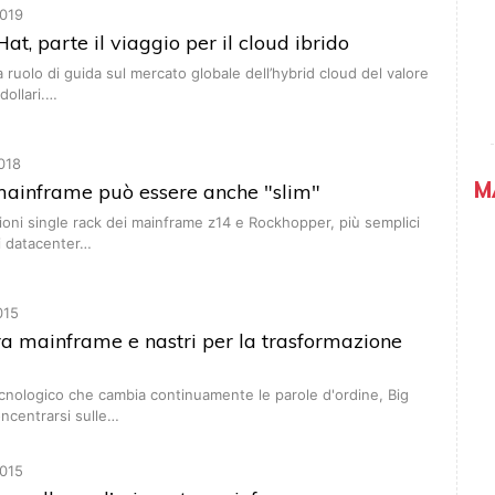
019
at, parte il viaggio per il cloud ibrido
a ruolo di guida sul mercato globale dell’hybrid cloud del valore
 dollari.…
018
M
 mainframe può essere anche "slim"
rsioni single rack dei mainframe z14 e Rockhopper, più semplici
ei datacenter…
015
a mainframe e nastri per la trasformazione
cnologico che cambia continuamente le parole d'ordine, Big
ncentrarsi sulle…
015