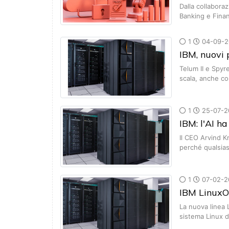
Dalla collaboraz
Banking e Fina
1
04-09-2
IBM, nuovi 
Telum II e Spyre
scala, anche c
1
25-07-2
IBM: l'AI h
Il CEO Arvind K
perché qualsia
1
07-02-2
IBM LinuxOn
La nuova linea
sistema Linux d