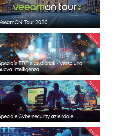
VeeamON Tour 2026
Speciale
Speciale ERP e gestionali - Verso una
nuova intelligenza
Speciale
Speciale Cybersecurity aziendale
Speciali