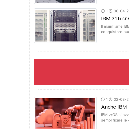
1
06-04-2
IBM z16 sne
Il mainframe IBM
conquistare nuo
1
02-03-2
Anche IBM z
IBM z/OS si avv
semplificare le