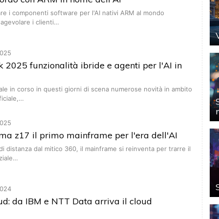
re i componenti software per l'AI nativi ARM al mondo
agevolare i clienti…
025
k 2025 funzionalità ibride e agenti per l'AI in
ale in corso in questi giorni di scena numerose novità in ambito
ficiale,…
025
ama z17 il primo mainframe per l'era dell'AI
i distanza dal mitico 360, il mainframe si reinventa per trarre il
ziale…
024
d: da IBM e NTT Data arriva il cloud