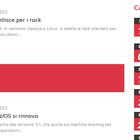
C
023
llisce per i rack
, in versione classica e Linux, si adatta ai rack standard per
vi clienti…
023
/OS si rinnova
icina alla versione 3.1, che punta sul machine learning per
 operazioni…