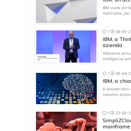
IBM vuole porta
mainframe, per 
1
08-05-2
IBM, a Thin
azienda
All’evento annu
intelligenza arti
1
08-04-2
IBM, si chi
A sessant'anni d
massimo poten
1
23-09-2
SimpliZClou
mainframe