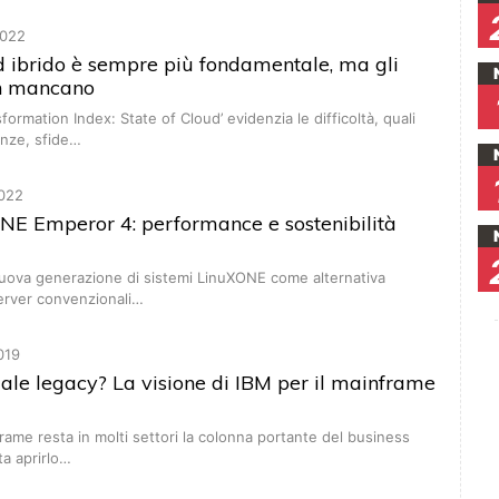
022
ud ibrido è sempre più fondamentale, ma gli
on mancano
formation Index: State of Cloud’ evidenzia le difficoltà, quali
nze, sfide…
022
NE Emperor 4: performance e sostenibilità
nuova generazione di sistemi LinuXONE come alternativa
server convenzionali…
019
le legacy? La visione di IBM per il mainframe
frame resta in molti settori la colonna portante del business
ta aprirlo…