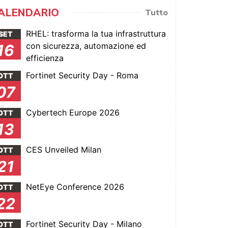
ALENDARIO
Tutto
RHEL: trasforma la tua infrastruttura
SET
con sicurezza, automazione ed
16
efficienza
Fortinet Security Day - Roma
OTT
07
Cybertech Europe 2026
OTT
13
CES Unveiled Milan
OTT
21
NetEye Conference 2026
OTT
22
Fortinet Security Day - Milano
OTT