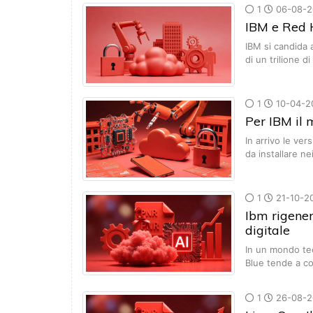
1
06-08-2
IBM e Red H
IBM si candida 
di un trilione di
1
10-04-2
Per IBM il
In arrivo le ve
da installare n
1
21-10-2
Ibm rigener
digitale
In un mondo te
Blue tende a co
1
26-08-2