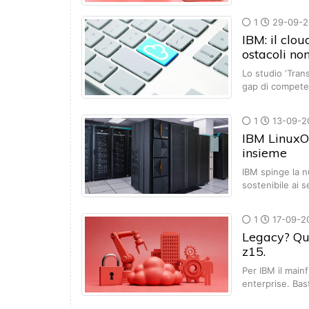
1
29-09-2
IBM: il clo
ostacoli n
Lo studio ‘Trans
gap di compete
1
13-09-2
IBM LinuxO
insieme
IBM spinge la 
sostenibile ai 
1
17-09-2
Legacy? Qua
z15.
Per IBM il main
enterprise. Bas