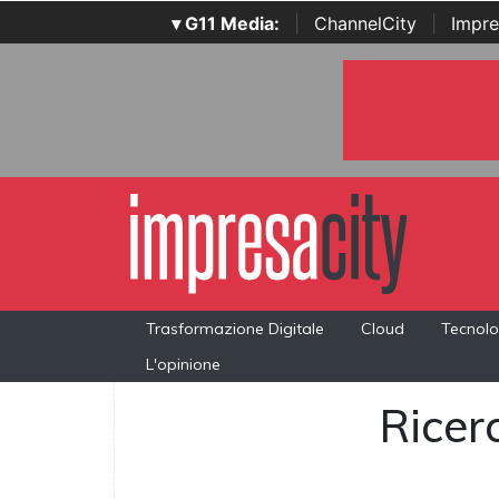
▾ G11 Media:
|
ChannelCity
|
Impre
Trasformazione Digitale
Cloud
Tecnolo
L'opinione
Ricerc