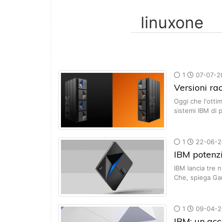
1
07-07-2
Versioni r
Oggi che l'otti
sistemi IBM di
1
22-06-2
IBM potenz
IBM lancia tre 
Che, spiega Ga
1
09-04-2
IBM: un ac