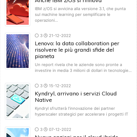
Anche IBM z/OS si rinnova
IBM z/OS si avvicina alla versione 3.1, che punta
sul machine learning per semplificare le
operazioni…
3
21-12-2022
Lenovo: la data collaboration per
risolvere le più grandi sfide del
pianeta
Un report rivela che le aziende sono pronte a
investire in media 3 milioni di dollari in tecnologie…
3
15-12-2022
Kyndryl, arrivano i servizi Cloud
Native
Kyndryl sfrutterà l'innovazione dei partner
hyperscaler strategici per accelerare i progetti IT
3
07-12-2022