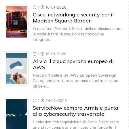
1
16-01-2026
Cisco, networking e security per il
Madison Square Garden
In qualità di Partner Ufficiale della notissima arena,
la società fornirà soluzioni tecnologiche
integrate…
1
15-01-2026
Al via il cloud sovrano europeo di
AWS
Nasce ufficialmente l’AWS European Sovereign
Cloud, una struttura autonoma rispetto al cloud
globale…
1
24-12-2025
ServiceNow compra Armis e punta
alla cybersecurity trasversale
L'obiettivo dell'acquisizione di Armis è realizzare
uno stack completo e unificato che fonde le IT