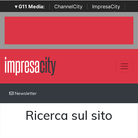
▾ G11 Media:
|
ChannelCity
|
ImpresaCity
|
SecurityOpenLab
|
Italian Channel Awards
|
Italian
Project Awards
|
Italian Security Awards
|
...
Newsletter
Ricerca sul sito