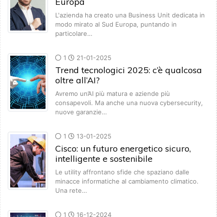
Europa
L'azienda ha creato una Business Unit dedicata in
modo mirato al Sud Europa, puntando in
particolare…
1
21-01-2025
Trend tecnologici 2025: c’è qualcosa
oltre all’AI?
Avremo un’AI più matura e aziende più
consapevoli. Ma anche una nuova cybersecurity,
nuove garanzie…
1
13-01-2025
Cisco: un futuro energetico sicuro,
intelligente e sostenibile
Le utility affrontano sfide che spaziano dalle
minacce informatiche al cambiamento climatico.
Una rete…
1
16-12-2024