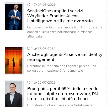
1
07-08-2026
SentinelOne amplia i servizi
Wayfinder Frontier AI con
l'intelligenza artificiale avanzata
La nuova offerta unisce i modelli di Anthropic e gli
esperti di sicurezza per bloccare le minacce,
affiancata…
1
27-07-2026
Anche agli agenti AI serve un identity
management
Garantire l’autenticità degli agenti: perché una
solida autenticazione è fondamentale
1
22-07-2026
Proofpoint: per il 59% delle aziende
italiane colpite da ransomware, l’AI
ha reso gli attacchi più efficaci
Uno studio globale rivela come l’intelligenza