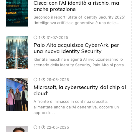
Cisco: con l’AI identità a rischio, ma
anche protezione
Secondo il report ‘State of Identity Security 2025’,
l’intelligenza artificiale generativa è una delle…
1
31-07-2025
Palo Alto acquisisce CyberArk, per
una nuova Identity Security
Identità macchina e agenti AI rivoluzioneranno lo
scenario della Identity Security, Palo Alto si porta…
1
29-05-2025
Microsoft, la cybersecurity ‘dal chip al
cloud’
A fronte di minacce in continua crescita,
alimentate anche dall’AI generativa, occorre un
approccio…
1
22-05-2025