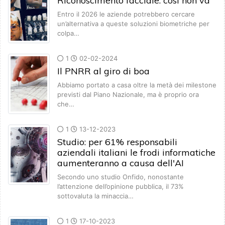
Riconoscimento facciale: così non va
Entro il 2026 le aziende potrebbero cercare
un’alternativa a queste soluzioni biometriche per
colpa…
1
02-02-2024
Il PNRR al giro di boa
Abbiamo portato a casa oltre la metà dei milestone
previsti dal Piano Nazionale, ma è proprio ora
che…
1
13-12-2023
Studio: per 61% responsabili
aziendali italiani le frodi informatiche
aumenteranno a causa dell'AI
Secondo uno studio Onfido, nonostante
l’attenzione dell’opinione pubblica, il 73%
sottovaluta la minaccia…
1
17-10-2023