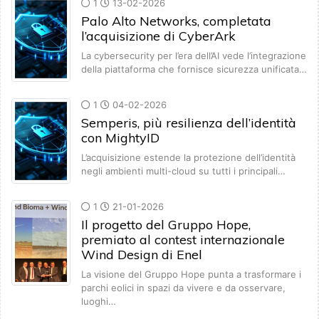
1
13-02-2026
Palo Alto Networks, completata
l’acquisizione di CyberArk
La cybersecurity per l’era dell’AI vede l’integrazione
della piattaforma che fornisce sicurezza unificata…
1
04-02-2026
Semperis, più resilienza dell’identità
con MightyID
L’acquisizione estende la protezione dell’identità
negli ambienti multi-cloud su tutti i principali…
1
21-01-2026
Il progetto del Gruppo Hope,
premiato al contest internazionale
Wind Design di Enel
La visione del Gruppo Hope punta a trasformare i
parchi eolici in spazi da vivere e da osservare,
luoghi…