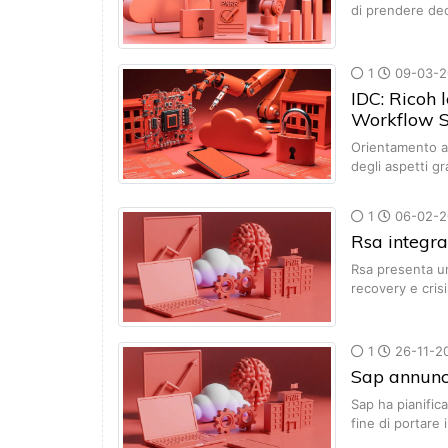
di prendere de
1
09-03-2
IDC: Ricoh
Workflow S
Orientamento ai
degli aspetti gr
1
06-02-2
Rsa integra
Rsa presenta un
recovery e cri
1
26-11-2
Sap annunc
Sap ha pianific
fine di portare