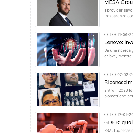
MESA Group
Il provider savo
trasparenza co
1
11-06-2
Lenovo: inv
Da una ricerca 
chiave, mentre i
1
07-02-2
Riconoscime
Entro il 2026 l
biometriche pe
1
17-01-2
GDPR: quali
RSA, l'applicaz