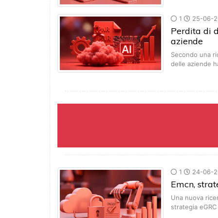
1
25-06-2
Perdita di 
aziende
Secondo una ri
delle aziende 
1
24-06-2
Emcn, stra
Una nuova rice
strategia eGRC