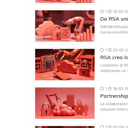
1
18-03-2
Da RSA una
Dall'identificaz
nuova soluzion
1
25-02-2
RSA crea la
L'obiettivo di 
realizzando un
1
18-02-2
Partnershi
La collaborazio
soluzioni inter
1
07-09-2