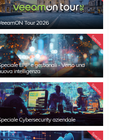
VeeamON Tour 2026
Speciale
Speciale ERP e gestionali - Verso una
nuova intelligenza
Speciale
Speciale Cybersecurity aziendale
Speciali