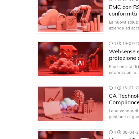
EMC con RSA
conformità 
La nuova soluzi
aziende ad acc
1
19-07-2
Websense e 
protezione 
Funzionalità di 
informazioni e 
1
15-07-2
CA Technol
Complianc
I due vendor di
gestione di go
1
08-04-2