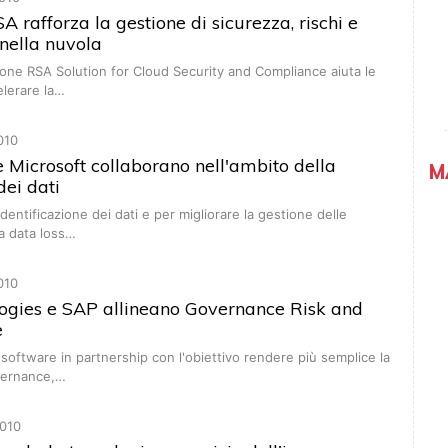
 rafforza la gestione di sicurezza, rischi e
nella nuvola
one RSA Solution for Cloud Security and Compliance aiuta le
elerare la…
010
Microsoft collaborano nell'ambito della
M
dei dati
identificazione dei dati e per migliorare la gestione delle
la data loss…
010
ogies e SAP allineano Governance Risk and
e
 software in partnership con l'obiettivo rendere più semplice la
vernance,…
010