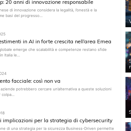
: 20 anni di innovazione responsabile
nese di innovazione considera la legalità, l’onestà e la
me basi del progresso…
025
estimenti in AI in forte crescita nell’area Emea
globale emerge che scalabilità e competenze restano sfide
n Italia le…
024
nto facciale: così non va
e aziende potrebbero cercare un’alternativa a queste soluzioni
r colpa…
018
 implicazioni per la strategia di cybersecurity
ione di una strategia per la sicurezza Business-Driven permette