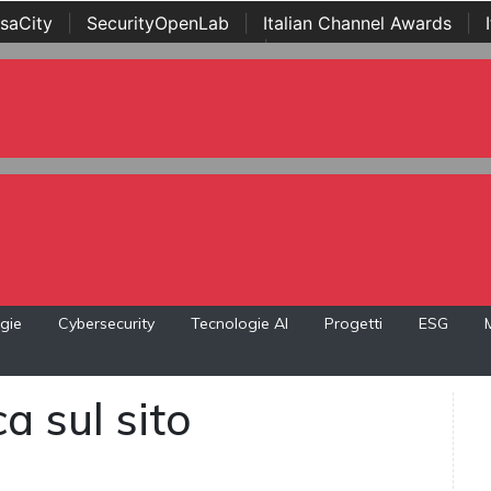
saCity
|
SecurityOpenLab
|
Italian Channel Awards
|
Awards
|
...
gie
Cybersecurity
Tecnologie AI
Progetti
ESG
a sul sito