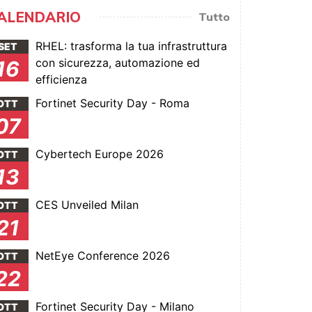
ALENDARIO
Tutto
RHEL: trasforma la tua infrastruttura
SET
con sicurezza, automazione ed
16
efficienza
Fortinet Security Day - Roma
OTT
07
Cybertech Europe 2026
OTT
13
CES Unveiled Milan
OTT
21
NetEye Conference 2026
OTT
22
Fortinet Security Day - Milano
OTT