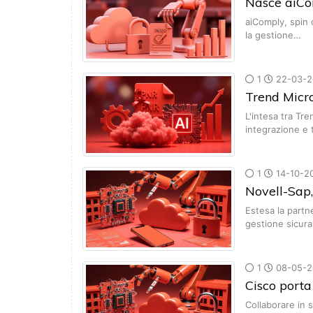
Nasce aiCom
aiComply, spin 
la gestione…
1
22-03-2
Trend Micro
L'intesa tra Tr
integrazione e
1
14-10-2
Novell-Sap,
Estesa la partne
gestione sicur
1
08-05-2
Cisco porta
Collaborare in s