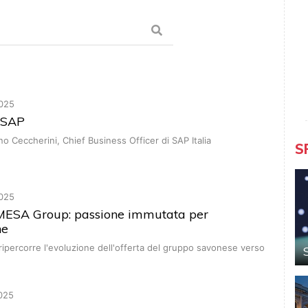
025
i SAP
o Ceccherini, Chief Business Officer di SAP Italia
S
025
 MESA Group: passione immutata per
ne
ripercorre l'evoluzione dell'offerta del gruppo savonese verso
025