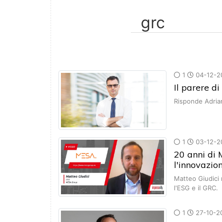
1
04-12-2
Il parere d
Risponde Adrian
1
03-12-2
20 anni di
l'innovazio
Matteo Giudici 
l'ESG e il GRC.
1
27-10-2