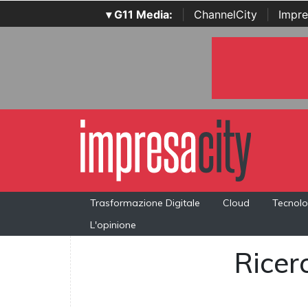
▾ G11 Media:
|
ChannelCity
|
Impre
Trasformazione Digitale
Cloud
Tecnolo
L'opinione
Ricerc