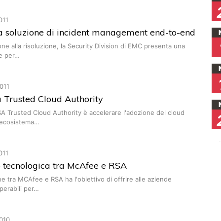
011
 soluzione di incident management end-to-end
ione alla risoluzione, la Security Division di EMC presenta una
e per…
011
 Trusted Cloud Authority
RSA Trusted Cloud Authority è accelerare l'adozione del cloud
 ecosistema…
011
p tecnologica tra McAfee e RSA
ne tra MCAfee e RSA ha l'obiettivo di offrire alle aziende
operabili per…
010