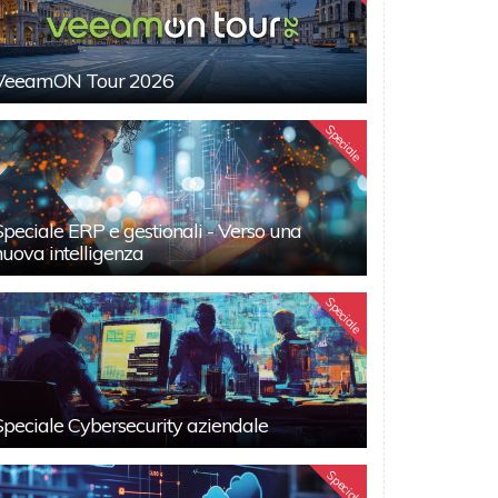
VeeamON Tour 2026
Speciale
Speciale ERP e gestionali - Verso una
nuova intelligenza
Speciale
Speciale Cybersecurity aziendale
Speciali