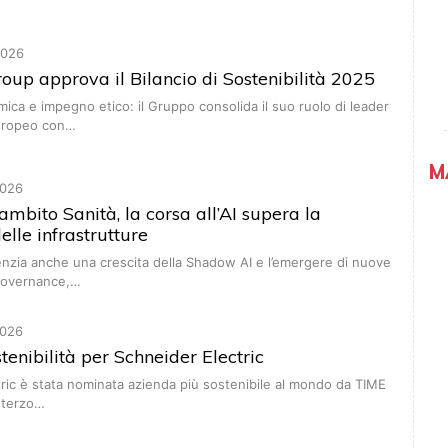
2026
oup approva il Bilancio di Sostenibilità 2025
ica e impegno etico: il Gruppo consolida il suo ruolo di leader
uropeo con…
M
026
ambito Sanità, la corsa all’AI supera la
elle infrastrutture
nzia anche una crescita della Shadow AI e l’emergere di nuove
 governance,…
026
tenibilità per Schneider Electric
ric è stata nominata azienda più sostenibile al mondo da TIME
l terzo…