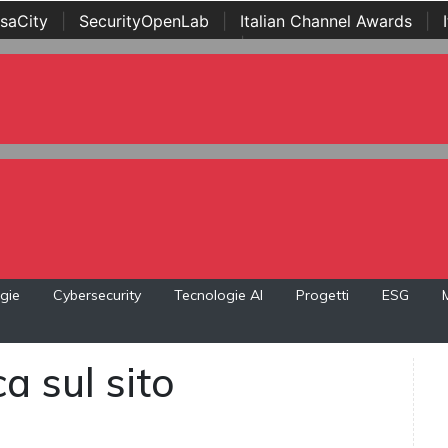
saCity
|
SecurityOpenLab
|
Italian Channel Awards
|
Awards
|
...
gie
Cybersecurity
Tecnologie AI
Progetti
ESG
a sul sito