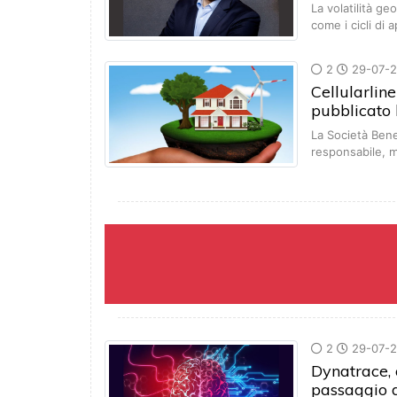
La volatilità g
come i cicli di
2
29-07-
Cellularline
pubblicato
La Società Benef
responsabile, 
2
29-07-
Dynatrace, 
passaggio d