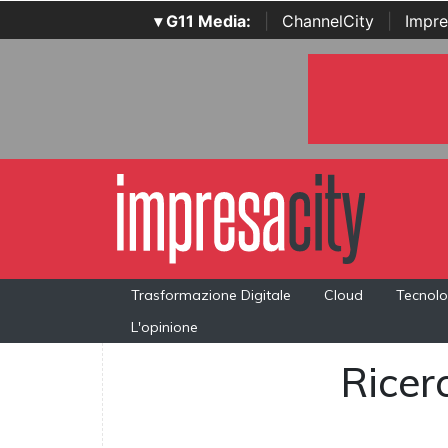
▾ G11 Media:
|
ChannelCity
|
Impre
Trasformazione Digitale
Cloud
Tecnolo
L'opinione
Ricerc