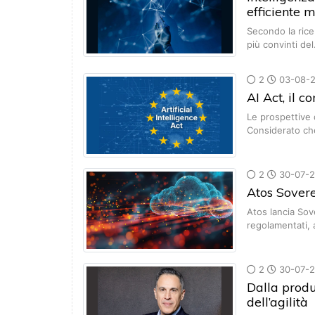
efficiente 
Secondo la ricer
più convinti de
2
03-08-
AI Act, il 
Le prospettive 
Considerato ch
2
30-07-
Atos Sovere
Atos lancia Sov
regolamentati, 
2
30-07-
Dalla produ
dell’agilità