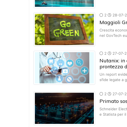
2
28-07-
Maggioli Gr
Crescita econom
nel GovTech e
2
27-07-2
Nutanix: in 
prontezza d
Un report evide
sfide legate a
2
27-07-2
Primato sos
Schneider Elect
e Statista per i