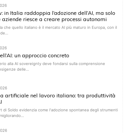
026
 in Italia raddoppia l’adozione dell’AI, ma solo
e aziende riesce a creare processi autonomi
a che quello italiano è il mercato AI più maturo in Europa, con il
ende…
026
ell’AI: un approccio concreto
rio alla AI sovereignty deve fondarsi sulla comprensione
 esigenze delle…
2026
za artificiale nel lavoro italiano: tra produttività
I
t di Soldo evidenzia come l'adozione spontanea degli strumenti
a migliorando…
2026