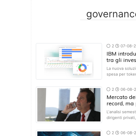
2
07-08-
IBM introdu
tra gli inve
La nuova soluzi
spesa per toke
2
06-08-
Mercato dei 
record, ma 
L'analisi semest
dirigenti privati
2
06-08-