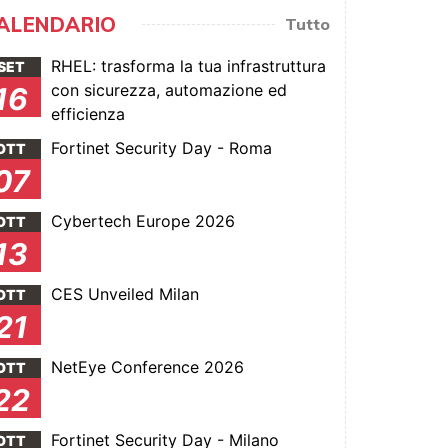
ALENDARIO
Tutto
RHEL: trasforma la tua infrastruttura
SET
con sicurezza, automazione ed
16
efficienza
Fortinet Security Day - Roma
OTT
07
Cybertech Europe 2026
OTT
13
CES Unveiled Milan
OTT
21
NetEye Conference 2026
OTT
22
Fortinet Security Day - Milano
OTT