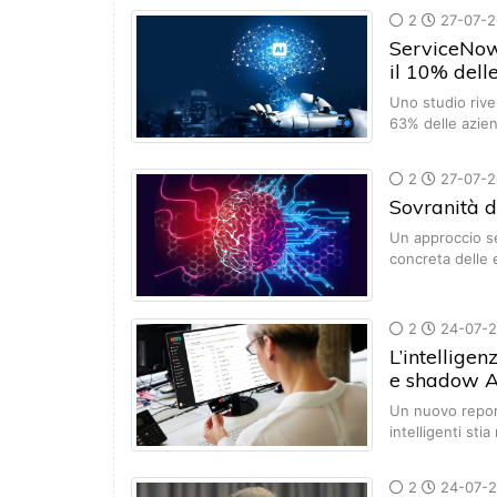
2
27-07-2
ServiceNow:
il 10% dell
Uno studio rivel
63% delle azi
2
27-07-2
Sovranità d
Un approccio se
concreta delle
2
24-07-
L’intelligen
e shadow A
Un nuovo repor
intelligenti sti
2
24-07-