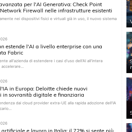
avanzata per l'AI Generativa: Check Point
 Network Firewall nelle infrastrutture esistenti
amente nei dispositivi fisici e virtuali già in uso, il nuovo sistema
…
2026
on estende l'AI a livello enterprise con una
ata Fabric
nte all'azienda di estendere i casi d'uso dell'AI all'intera
, accelerare…
2026
l'IA in Europa: Deloitte chiede nuovi
 in sovranità digitale e finanziaria
pendenza dai cloud provider extra-UE alla rapida adozione dell'IA
ncario…
2026
 artificiale e lavoro in Italia: il 72% si sente più