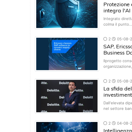
Protezione 
integra l'AI
Integrato dirett
colma il punto
2
05-08-
SAP, Ericss
Business D
Ilprogetto conse
organizzazione
2
05-08-
La sfida del
investimenti
Dall'elevata di
nel settore ba
2
04-08-
Intelligenza