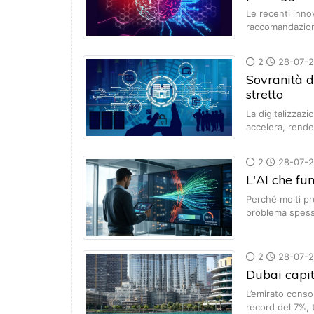
Le recenti inno
raccomandazio
2
28-07-
Sovranità di
stretto
La digitalizzaz
accelera, rende
2
28-07-
L'AI che fu
Perché molti pr
problema spesso
2
28-07-
Dubai capit
L’emirato conso
record del 7%, 