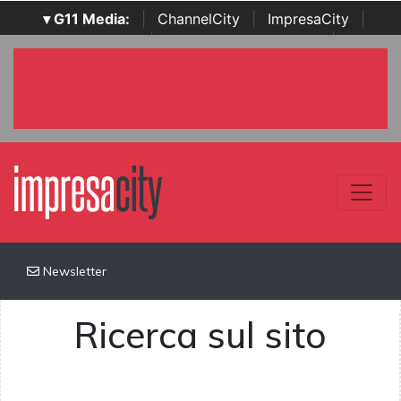
▾ G11 Media:
|
ChannelCity
|
ImpresaCity
|
SecurityOpenLab
|
Italian Channel Awards
|
Italian
Project Awards
|
Italian Security Awards
|
...
Newsletter
Ricerca sul sito