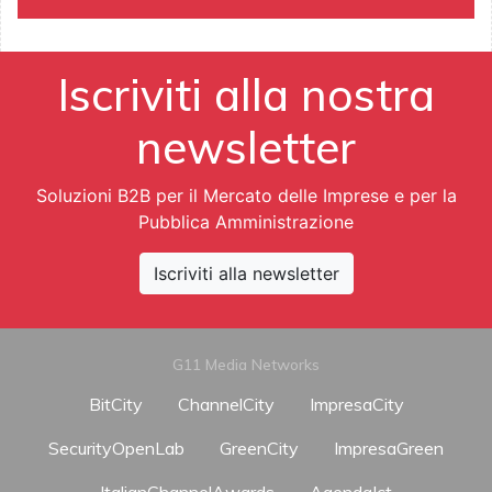
Iscriviti alla nostra
newsletter
Soluzioni B2B per il Mercato delle Imprese e per la
Pubblica Amministrazione
Iscriviti alla newsletter
G11 Media Networks
BitCity
ChannelCity
ImpresaCity
SecurityOpenLab
GreenCity
ImpresaGreen
ItalianChannelAwards
AgendaIct