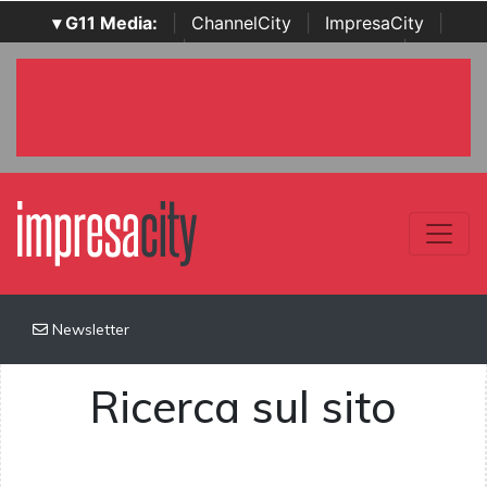
▾ G11 Media:
|
ChannelCity
|
ImpresaCity
|
SecurityOpenLab
|
Italian Channel Awards
|
Italian
Project Awards
|
Italian Security Awards
|
...
Newsletter
Ricerca sul sito