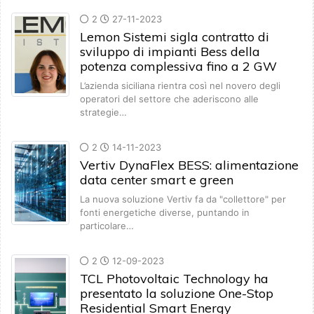
2
27-11-2023
Lemon Sistemi sigla contratto di
sviluppo di impianti Bess della
potenza complessiva fino a 2 GW
L’azienda siciliana rientra così nel novero degli
operatori del settore che aderiscono alle
strategie…
2
14-11-2023
Vertiv DynaFlex BESS: alimentazione
data center smart e green
La nuova soluzione Vertiv fa da "collettore" per
fonti energetiche diverse, puntando in
particolare…
2
12-09-2023
TCL Photovoltaic Technology ha
presentato la soluzione One-Stop
Residential Smart Energy