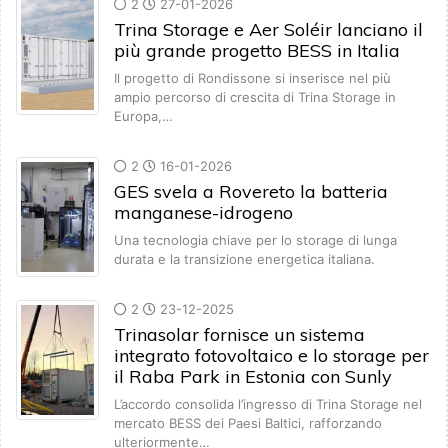
2
27-01-2026
Trina Storage e Aer Soléir lanciano il
più grande progetto BESS in Italia
Il progetto di Rondissone si inserisce nel più
ampio percorso di crescita di Trina Storage in
Europa,…
2
16-01-2026
GES svela a Rovereto la batteria
manganese-idrogeno
Una tecnologia chiave per lo storage di lunga
durata e la transizione energetica italiana.
2
23-12-2025
Trinasolar fornisce un sistema
integrato fotovoltaico e lo storage per
il Raba Park in Estonia con Sunly
L’accordo consolida l’ingresso di Trina Storage nel
mercato BESS dei Paesi Baltici, rafforzando
ulteriormente…