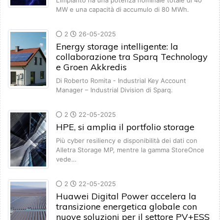
L’impianto ha una potenza nominale totale di 40
MW e una capacità di accumulo di 80 MWh.
2
26-05-2025
Energy storage intelligente: la
collaborazione tra Sparq Technology
e Groen Akkredis
Di Roberto Romita - Industrial Key Account
Manager – Industrial Division di Sparq.
2
22-05-2025
HPE, si amplia il portfolio storage
Più cyber resiliency e disponibilità dei dati con
Alletra Storage MP, mentre la gamma StoreOnce
vede…
2
22-05-2025
Huawei Digital Power accelera la
transizione energetica globale con
nuove soluzioni per il settore PV+ESS