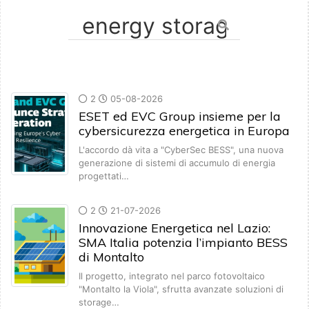
2
05-08-2026
ESET ed EVC Group insieme per la
cybersicurezza energetica in Europa
L'accordo dà vita a "CyberSec BESS", una nuova
generazione di sistemi di accumulo di energia
progettati…
2
21-07-2026
Innovazione Energetica nel Lazio:
SMA Italia potenzia l’impianto BESS
di Montalto
Il progetto, integrato nel parco fotovoltaico
"Montalto la Viola", sfrutta avanzate soluzioni di
storage…