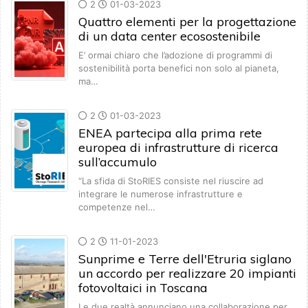
2
01-03-2023
Quattro elementi per la progettazione
di un data center ecosostenibile
E’ ormai chiaro che l’adozione di programmi di
sostenibilità porta benefici non solo al pianeta,
ma…
2
01-03-2023
ENEA partecipa alla prima rete
europea di infrastrutture di ricerca
sull’accumulo
“La sfida di StoRIES consiste nel riuscire ad
integrare le numerose infrastrutture e
competenze nel…
2
11-01-2023
Sunprime e Terre dell'Etruria siglano
un accordo per realizzare 20 impianti
fotovoltaici in Toscana
Le due realtà annunciano una collaborazione per