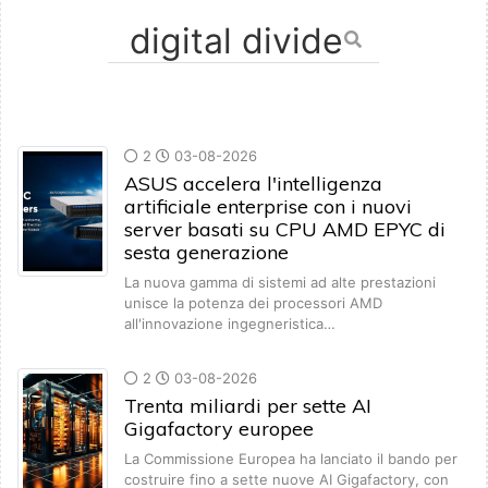
2
03-08-2026
ASUS accelera l'intelligenza
artificiale enterprise con i nuovi
server basati su CPU AMD EPYC di
sesta generazione
La nuova gamma di sistemi ad alte prestazioni
unisce la potenza dei processori AMD
all'innovazione ingegneristica…
2
03-08-2026
Trenta miliardi per sette AI
Gigafactory europee
La Commissione Europea ha lanciato il bando per
costruire fino a sette nuove AI Gigafactory, con