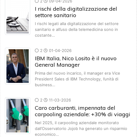
2
09-04-2026
I rischi della digitalizzazione del
settore sanitario
I rischi legati alla digitalizzazione del settore
sanitario e all’uso della telemedicina sono in
costante…
2
01-04-2026
IBM Italia, Nico Losito è il nuovo
General Manager
Prima del nuovo incarico, il manager era Vice
President Sales di IBM Technology, l’unità di
business…
2
11-03-2026
Caro carburanti, impennata del
carpooling aziendale: +30% di viaggi
Nel 2025, il carpooling aziendale monitorato
dall’Osservatorio Jojob ha generato un risparmio
economico…