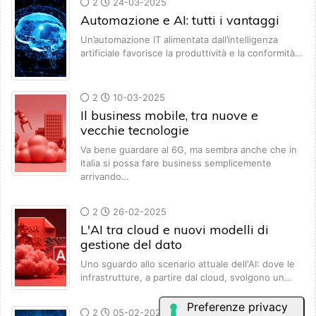
2
24-03-2025
Automazione e AI: tutti i vantaggi
Un’automazione IT alimentata dall’intelligenza
artificiale favorisce la produttività e la conformità…
2
10-03-2025
Il business mobile, tra nuove e
vecchie tecnologie
Va bene guardare al 6G, ma sembra anche che in
Italia si possa fare business semplicemente
arrivando…
2
26-02-2025
L'AI tra cloud e nuovi modelli di
gestione del dato
Uno sguardo allo scenario attuale dell'AI: dove le
infrastrutture, a partire dal cloud, svolgono un…
2
05-02-2025