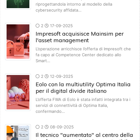
riprogettandola intorno al modello della
cybersecurity affidata…
2
17-09-2025
Impresoft acquisisce Mainsim per
l'asset management
L’operazione arricchisce l’offerta di Impresoft che
fa capo al Competence Center dedicato allo
Smart…
2
12-09-2025
Eolo con la multiutility Optima Italia
per il digital divide italiano
L’offerta FWA di Eolo è stata infatti integrata tra i
servizi di connettività di Optima Italia,
confermando…
2
08-09-2025
Il tecnico "aumentato" al centro della