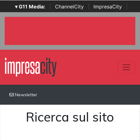
▾ G11 Media:
|
ChannelCity
|
ImpresaCity
|
SecurityOpenLab
|
Italian Channel Awards
|
Italian
Project Awards
|
Italian Security Awards
|
...
Newsletter
Ricerca sul sito