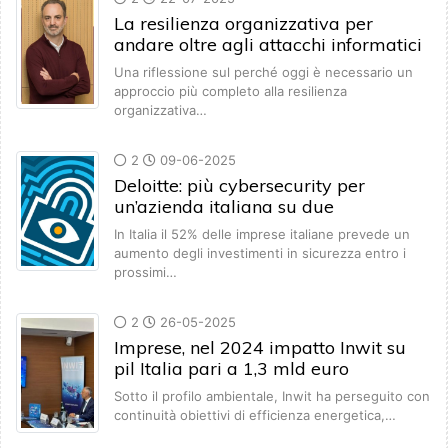
La resilienza organizzativa per
andare oltre agli attacchi informatici
Una riflessione sul perché oggi è necessario un
approccio più completo alla resilienza
organizzativa…
2
09-06-2025
Deloitte: più cybersecurity per
un’azienda italiana su due
In Italia il 52% delle imprese italiane prevede un
aumento degli investimenti in sicurezza entro i
prossimi…
2
26-05-2025
Imprese, nel 2024 impatto Inwit su
pil Italia pari a 1,3 mld euro
Sotto il profilo ambientale, Inwit ha perseguito con
continuità obiettivi di efficienza energetica,…