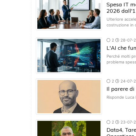
Spesa IT mo
2026 dall'
Ulteriore accele
costruzione in 
2
28-07-
L'AI che fu
Perché molti pr
problema spesso
2
24-07-
Il parere d
Risponde Luca D
2
23-07-
Data4, Tare