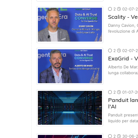
2
02-07-
Scality - 
Danny Cavion, C
l’evoluzione di
2
02-07-
ExaGrid -
Alberto De Marz
lunga collabor
2
01-07-2
Panduit lan
l'AI
Panduit present
liquido per dat
2
30-06-