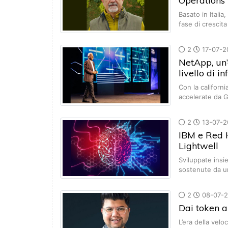
Operations
Basato in Italia
fase di cresci
2
17-07-2
NetApp, un’a
livello di i
Con la californ
accelerate da 
2
13-07-2
IBM e Red H
Lightwell
Sviluppate insie
sostenute da 
2
08-07-
Dai token a
L’era della velo