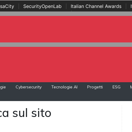
saCity
|
SecurityOpenLab
|
Italian Channel Awards
|
Awards
|
...
gie
Cybersecurity
Tecnologie AI
Progetti
ESG
a sul sito