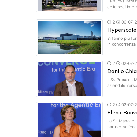
La nuova infras
delle sedi inter
2
06-07-
Hyperscaler
Si fanno più fo
in concorrenza
2
02-07-
Danilo Chi
Il Sr. Presales 
aziendale vers
2
02-07-
Elena Bonv
La Sr. Manager 
partner nell’e