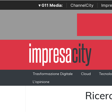
▾ G11 Media:
|
ChannelCity
|
Impre
Trasformazione Digitale
Cloud
Tecnolo
L'opinione
Ricerc