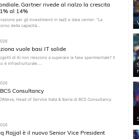
ndiale, Gartner rivede al rialzo la crescita
11% al 14%
razione per gli investimenti in IaaS e data center: “La
corso della capacità…
2026
nziona vuole basi IT solide
ogetti di AI non riescono a superare la fase sperimentale? Il
 è infrastrutturale.…
2026
i BCS Consultancy
’Alleva, Head of Service Italia & Iberia di BCS Consultancy
2026
q Rajjal è il nuovo Senior Vice President