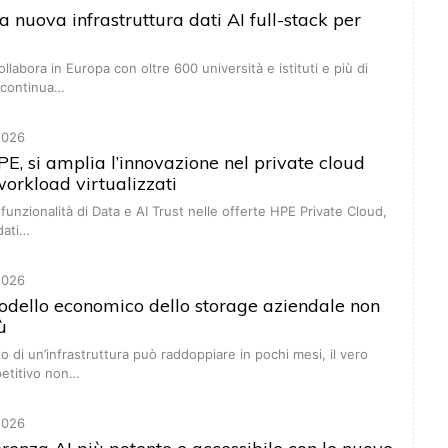
 nuova infrastruttura dati AI full-stack per
ollabora in Europa con oltre 600 università e istituti e più di
 continua…
2026
, si amplia l’innovazione nel private cloud
 workload virtualizzati
funzionalità di Data e AI Trust nelle offerte HPE Private Cloud,
dati…
2026
odello economico dello storage aziendale non
ù
o di un’infrastruttura può raddoppiare in pochi mesi, il vero
etitivo non…
2026