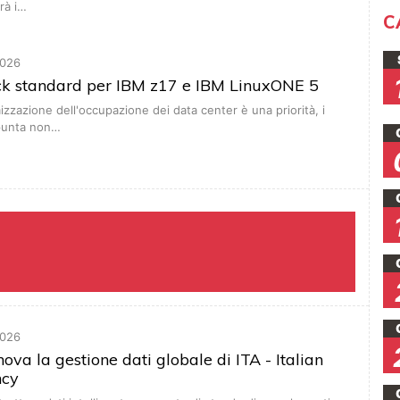
irà i…
C
026
ack standard per IBM z17 e IBM LinuxONE 5
mizzazione dell'occupazione dei data center è una priorità, i
 punta non…
026
ova la gestione dati globale di ITA - Italian
ncy