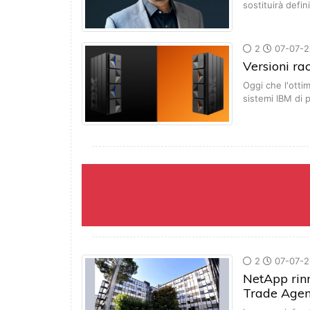
sostituirà defin
2
07-07-2
Versioni r
Oggi che l'otti
sistemi IBM di
2
07-07-2
NetApp rinn
Trade Age