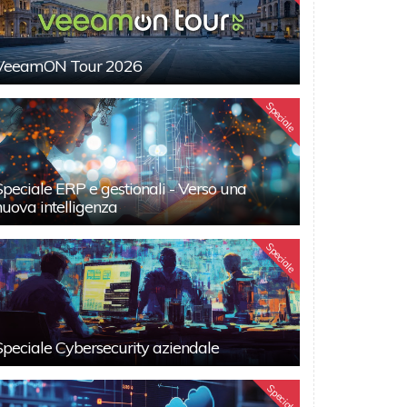
VeeamON Tour 2026
Speciale
Speciale ERP e gestionali - Verso una
nuova intelligenza
Speciale
Speciale Cybersecurity aziendale
Speciali