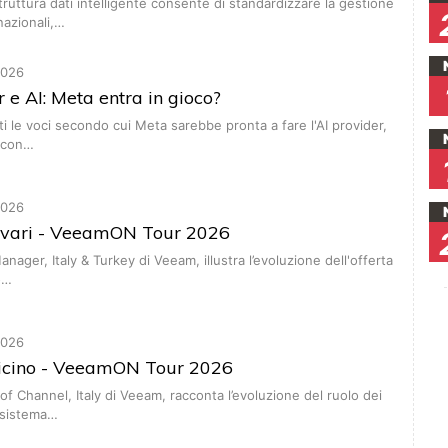
truttura dati intelligente consente di standardizzare la gestione
nazionali,…
2026
 e AI: Meta entra in gioco?
rti le voci secondo cui Meta sarebbe pronta a fare l'AI provider,
 con…
2026
avari - VeeamON Tour 2026
Manager, Italy & Turkey di Veeam, illustra l’evoluzione dell'offerta
o…
2026
icino - VeeamON Tour 2026
of Channel, Italy di Veeam, racconta l’evoluzione del ruolo dei
cosistema…