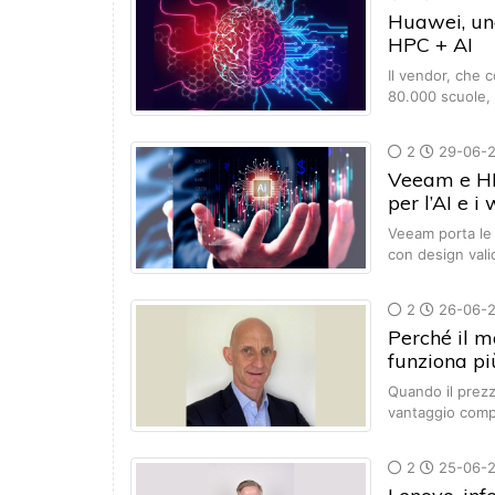
Huawei, una
HPC + AI
Il vendor, che c
80.000 scuole,
2
29-06-
Veeam e HPE
per l’AI e i
Veeam porta le 
con design vali
2
26-06-
Perché il m
funziona pi
Quando il prezz
vantaggio comp
2
25-06-