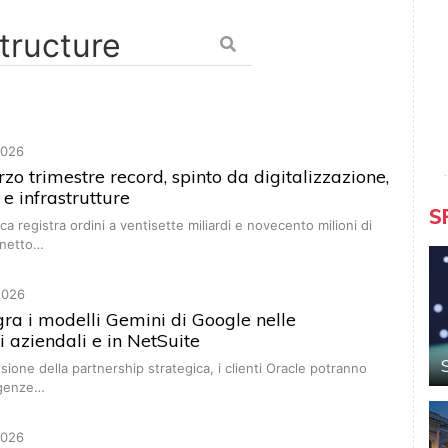
2026
rzo trimestre record, spinto da digitalizzazione,
 e infrastrutture
S
a registra ordini a ventisette miliardi e novecento milioni di
 netto…
2026
gra i modelli Gemini di Google nelle
i aziendali e in NetSuite
sione della partnership strategica, i clienti Oracle potranno
ligenze…
2026