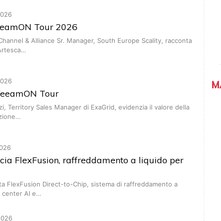
2026
VeeamON Tour 2026
hannel & Alliance Sr. Manager, South Europe Scality, racconta
 Artesca…
2026
M
 VeeamON Tour
i, Territory Sales Manager di ExaGrid, evidenzia il valore della
azione…
026
cia FlexFusion, raffreddamento a liquido per
a FlexFusion Direct-to-Chip, sistema di raffreddamento a
a center AI e…
2026