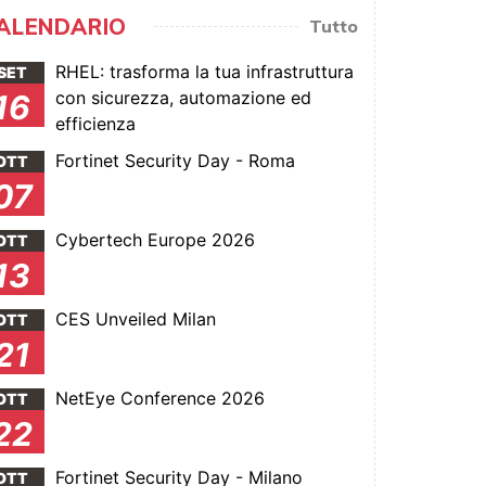
ALENDARIO
Tutto
RHEL: trasforma la tua infrastruttura
SET
con sicurezza, automazione ed
16
efficienza
Fortinet Security Day - Roma
OTT
07
Cybertech Europe 2026
OTT
13
CES Unveiled Milan
OTT
21
NetEye Conference 2026
OTT
22
Fortinet Security Day - Milano
OTT