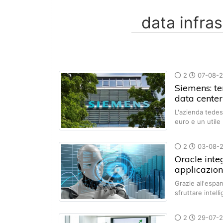
2
07-08-
Siemens: te
data center
L'azienda tedesc
euro e un utile
2
03-08-
Oracle inte
applicazion
Grazie all'espan
sfruttare intel
2
29-07-