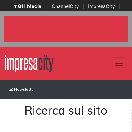
▾ G11 Media:
|
ChannelCity
|
ImpresaCity
|
SecurityOpenLab
|
Italian Channel Awards
|
Italian
Project Awards
|
Italian Security Awards
|
...
Newsletter
Ricerca sul sito