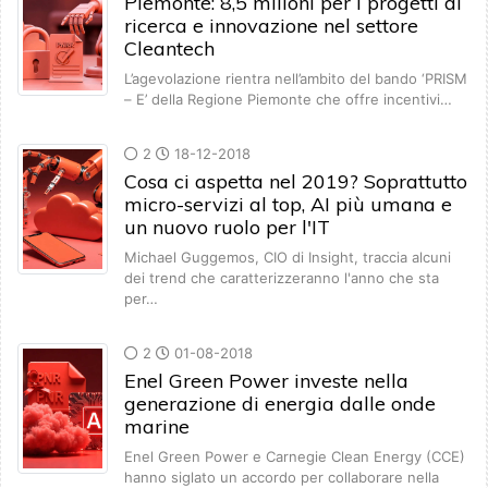
Piemonte: 8,5 milioni per i progetti di
ricerca e innovazione nel settore
Cleantech
L’agevolazione rientra nell’ambito del bando ‘PRISM
– E’ della Regione Piemonte che offre incentivi…
2
18-12-2018
Cosa ci aspetta nel 2019? Soprattutto
micro-servizi al top, AI più umana e
un nuovo ruolo per l'IT
Michael Guggemos, CIO di Insight, traccia alcuni
dei trend che caratterizzeranno l'anno che sta
per…
2
01-08-2018
Enel Green Power investe nella
generazione di energia dalle onde
marine
Enel Green Power e Carnegie Clean Energy (CCE)
hanno siglato un accordo per collaborare nella