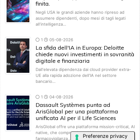
finita.
Negli USA le grandi aziende hanno ripreso ad
assumere dipendenti, dopo mesi di tagli legati
all'intelligenza…
1
05-08-2026
La sfida dell'IA in Europa: Deloitte
chiede nuovi investimenti in sovranità
digitale e finanziaria
Dall'elevata dipendenza dai cloud provider extra-
UE alla rapida adozione dell'IA nel settore
bancario…
1
04-08-2026
Dassault Systèmes punta ad
ArisGlobal per una piattaforma
unificata AI per il Life Sciences
ArisGlobal offre una piattaforma mission-critical, AI
native, che comprende ambiti regolatori,
farmacovigilanza,…