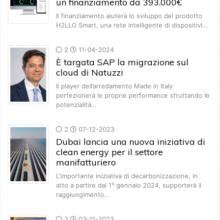
un finanziamento da 393.000€
Il finanziamento aiuterà lo sviluppo del prodotto
H2LLO Smart, una rete intelligente di dispositivi…
2
11-04-2024
È targata SAP la migrazione sul
cloud di Natuzzi
Il player dell’arredamento Made in Italy
perfezionerà le proprie performance sfruttando le
potenzialità…
2
07-12-2023
Dubai lancia una nuova iniziativa di
clean energy per il settore
manifatturiero
L'importante iniziativa di decarbonizzazione, in
atto a partire dal 1° gennaio 2024, supporterà il
raggiungimento…
2
03-11-2023