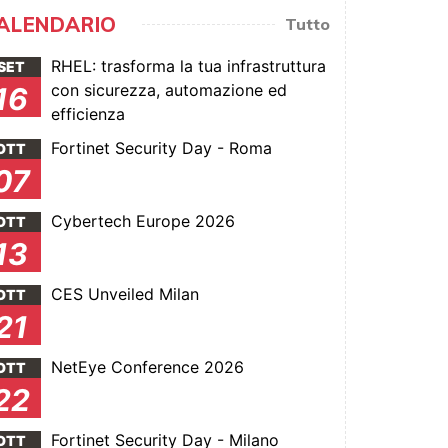
ALENDARIO
Tutto
RHEL: trasforma la tua infrastruttura
SET
con sicurezza, automazione ed
16
efficienza
Fortinet Security Day - Roma
OTT
07
Cybertech Europe 2026
OTT
13
CES Unveiled Milan
OTT
21
NetEye Conference 2026
OTT
22
Fortinet Security Day - Milano
OTT