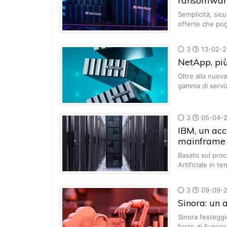
ransomwar
Semplicità, sicu
offerte che po
3
13-02-2
NetApp, più
Oltre alla nuov
gamma di servi
3
05-04-
IBM, un acc
mainframe
Basato sul proc
Artificiale in 
3
09-09-
Sinora: un 
Sinora festeggi
forze di Euroc