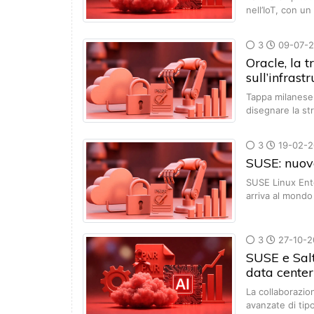
nell’IoT, con 
3
09-07-2
Oracle, la 
sull’infras
Tappa milanese 
disegnare la st
3
19-02-2
SUSE: nuove
SUSE Linux Ente
arriva al mond
3
27-10-2
SUSE e Salt
data center
La collaborazio
avanzate di ti