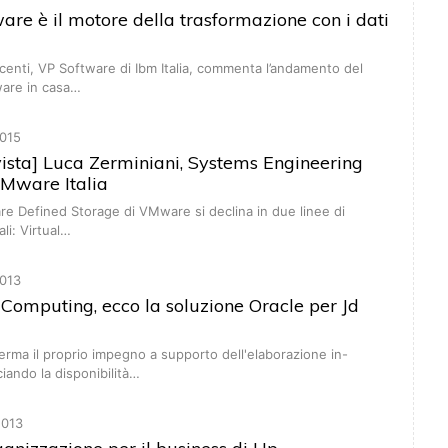
tware è il motore della trasformazione con i dati
centi, VP Software di Ibm Italia, commenta l’andamento del
are in casa…
015
ista] Luca Zerminiani, Systems Engineering
Mware Italia
are Defined Storage di VMware si declina in due linee di
ali: Virtual…
013
omputing, ecco la soluzione Oracle per Jd
erma il proprio impegno a supporto dell'elaborazione in-
ando la disponibilità…
013