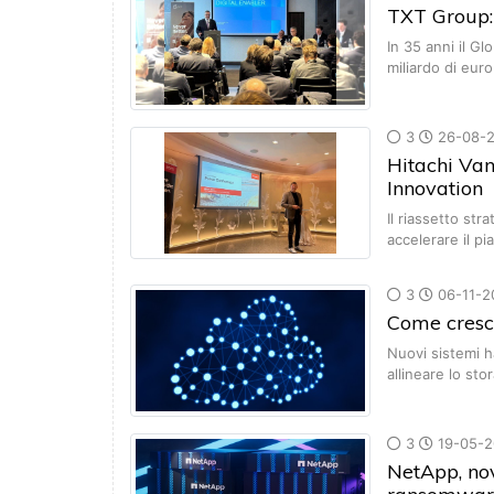
TXT Group: 
In 35 anni il Gl
miliardo di eur
3
26-08-
Hitachi Van
Innovation
Il riassetto str
accelerare il pi
3
06-11-2
Come cresc
Nuovi sistemi h
allineare lo sto
3
19-05-2
NetApp, nov