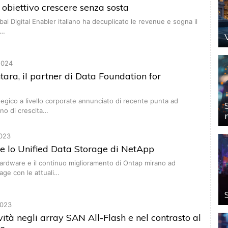
obiettivo crescere senza sosta
obal Digital Enabler italiano ha decuplicato le revenue e sogna il
o…
2024
tara, il partner di Data Foundation for
ategico a livello corporate annunciato di recente punta ad
ano di crescita…
023
e lo Unified Data Storage di NetApp
ardware e il continuo miglioramento di Ontap mirano ad
rage con le attuali…
023
ità negli array SAN All-Flash e nel contrasto al