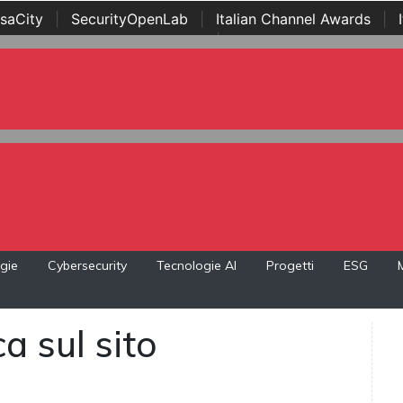
saCity
|
SecurityOpenLab
|
Italian Channel Awards
|
Awards
|
...
gie
Cybersecurity
Tecnologie AI
Progetti
ESG
a sul sito