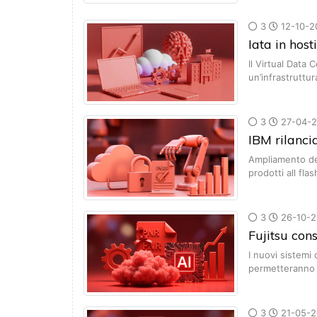
3
12-10-2
Iata in host
Il Virtual Data 
un’infrastruttu
3
27-04-2
IBM rilancia
Ampliamento del
prodotti all flas
3
26-10-2
Fujitsu co
I nuovi sistem
permetteranno 
3
21-05-2