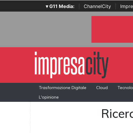
▾ G11 Media:
|
ChannelCity
|
Impre
Trasformazione Digitale
Cloud
Tecnolo
L'opinione
Ricerc