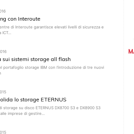
016
ing con Interoute
Centre di Interoute garantisce elevati livelli di sicurezza e
ra ICT…
M
016
 sui sistemi storage all flash
 portafoglio storage IBM con l’introduzione di tre nuovi
h
015
nsolida lo storage ETERNUS
i di storage su disco ETERNUS DX8700 S3 e DX8900 S3
alle imprese di gestire…
015