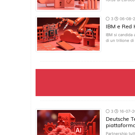
3
06-08-2
IBM e Red H
IBM si candida 
di un trilione di
3
16-07-2
Deutsche T
piattaforma
Partnership tut