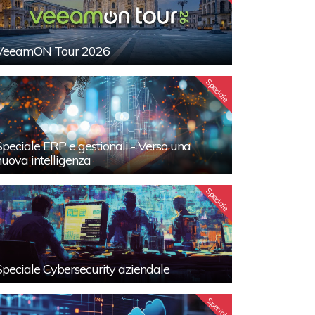
VeeamON Tour 2026
Speciale
Speciale ERP e gestionali - Verso una
nuova intelligenza
Speciale
Speciale Cybersecurity aziendale
Speciali