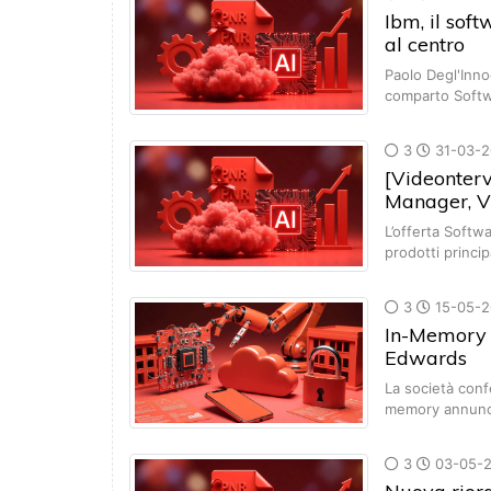
Ibm, il sof
al centro
Paolo Degl'Inno
comparto Softw
3
31-03-2
[Videonterv
Manager, V
L’offerta Softw
prodotti princip
3
15-05-2
In-Memory C
Edwards
La società conf
memory annunci
3
03-05-2