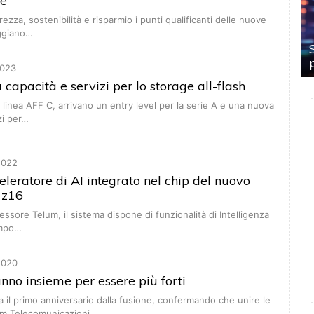
e
rezza, sostenibilità e risparmio i punti qualificanti delle nuove
ggiano…
023
 capacità e servizi per lo storage all-flash
a linea AFF C, arrivano un entry level per la serie A e una nuova
zi per…
2022
eleratore di AI integrato nel chip del nuovo
 z16
essore Telum, il sistema dispone di funzionalità di Intelligenza
tempo…
2020
anno insieme per essere più forti
a il primo anniversario dalla fusione, confermando che unire le
om Telecomunicazioni…