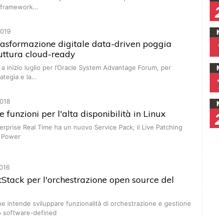
un framework…
019
trasformazione digitale data-driven poggia
truttura cloud-ready
a inizio luglio per l’Oracle System Advantage Forum, per
rategia e la…
018
 funzioni per l'alta disponibilità in Linux
rprise Real Time ha un nuovo Service Pack, il Live Patching
o Power
016
Stack per l'orchestrazione open source del
ne intende sviluppare funzionalità di orchestrazione e gestione
po software-defined