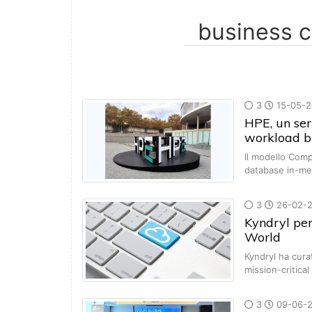
3
15-05-2
HPE, un ser
workload bu
Il modello Com
database in-me
3
26-02-
Kyndryl pe
World
Kyndryl ha cura
mission-critical
3
09-06-