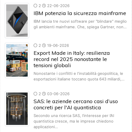
2
22-06-2026
IBM potenzia la sicurezza mainframe
IBM lancia tre nuovi software per "blindare" meglio
gli ambienti mainframe. Che, spiega Gartner, non…
2
19-06-2026
Export Made in Italy: resilienza
record nel 2025 nonostante le
tensioni globali
Nonostante i conflitti e l'instabilità geopolitica, le
esportazioni italiane toccano quota 643 miliardi,…
2
03-06-2026
SAS: le aziende cercano casi d’uso
concreti per l'AI quantistica
Secondo una ricerca SAS, l’interesse per l’AI
quantistica cresce, ma le imprese chiedono
applicazioni…