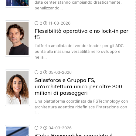
data center stanno cambiando drasticamente,
penalizzando…
2
11-03-2026
Flessibilità operativa e no lock-in per
f5
L’offerta ampliata del vendor leader per gli ADC
punta alla massima versatilità nello sviluppo e
nella…
2
05-03-2026
Salesforce e Gruppo FS,
un'architettura unica per oltre 800
milioni di passeggeri
Una piattaforma coordinata da FSTechnology con
architettura agentica ridefinisce l’interazione con
i…
2
04-03-2026
iCube Renewables completa il