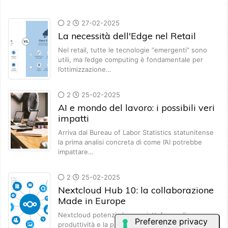
2
27-02-2025
La necessità dell'Edge nel Retail
Nel retail, tutte le tecnologie “emergenti” sono
utili, ma l’edge computing è fondamentale per
l’ottimizzazione…
2
25-02-2025
AI e mondo del lavoro: i possibili veri
impatti
Arriva dal Bureau of Labor Statistics statunitense
la prima analisi concreta di come l’AI potrebbe
impattare…
2
25-02-2025
Nextcloud Hub 10: la collaborazione
Made in Europe
Nextcloud potenzia la sua piattaforma di
produttività e la propone come alternativa