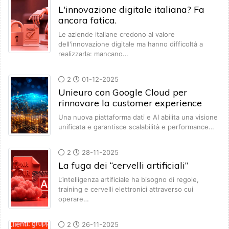
L'innovazione digitale italiana? Fa
ancora fatica.
Le aziende italiane credono al valore
dell'innovazione digitale ma hanno difficoltà a
realizzarla: mancano…
2
01-12-2025
Unieuro con Google Cloud per
rinnovare la customer experience
Una nuova piattaforma dati e AI abilita una visione
unificata e garantisce scalabilità e performance…
2
28-11-2025
La fuga dei “cervelli artificiali”
L’intelligenza artificiale ha bisogno di regole,
training e cervelli elettronici attraverso cui
operare…
2
26-11-2025