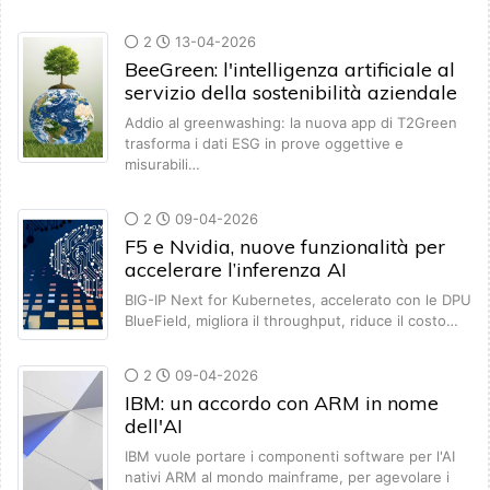
2
13-04-2026
BeeGreen: l'intelligenza artificiale al
servizio della sostenibilità aziendale
Addio al greenwashing: la nuova app di T2Green
trasforma i dati ESG in prove oggettive e
misurabili…
2
09-04-2026
F5 e Nvidia, nuove funzionalità per
accelerare l’inferenza AI
BIG-IP Next for Kubernetes, accelerato con le DPU
BlueField, migliora il throughput, riduce il costo…
2
09-04-2026
IBM: un accordo con ARM in nome
dell'AI
IBM vuole portare i componenti software per l'AI
nativi ARM al mondo mainframe, per agevolare i