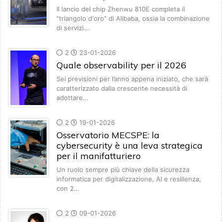
Il lancio del chip Zhenwu 810E completa il
"triangolo d'oro" di Alibaba, ossia la combinazione
di servizi…
2
23-01-2026
Quale observability per il 2026
Sei previsioni per l’anno appena iniziato, che sarà
caratterizzato dalla crescente necessità di
adottare…
2
19-01-2026
Osservatorio MECSPE: la
cybersecurity è una leva strategica
per il manifatturiero
Un ruolo sempre più chiave della sicurezza
informatica per digitalizzazione, AI e resilienza,
con 2…
2
09-01-2026