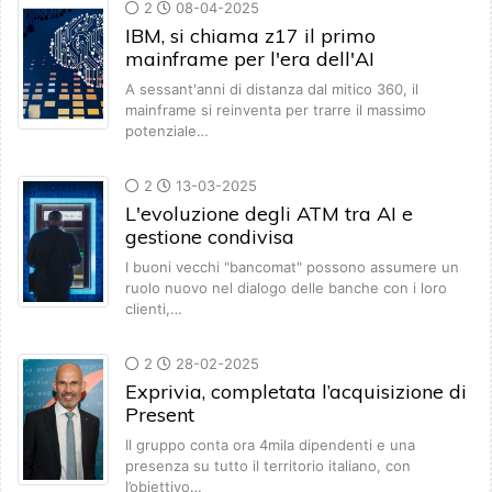
2
08-04-2025
IBM, si chiama z17 il primo
mainframe per l'era dell'AI
A sessant'anni di distanza dal mitico 360, il
mainframe si reinventa per trarre il massimo
potenziale…
2
13-03-2025
L'evoluzione degli ATM tra AI e
gestione condivisa
I buoni vecchi "bancomat" possono assumere un
ruolo nuovo nel dialogo delle banche con i loro
clienti,…
2
28-02-2025
Exprivia, completata l’acquisizione di
Present
Il gruppo conta ora 4mila dipendenti e una
presenza su tutto il territorio italiano, con
l’obiettivo…