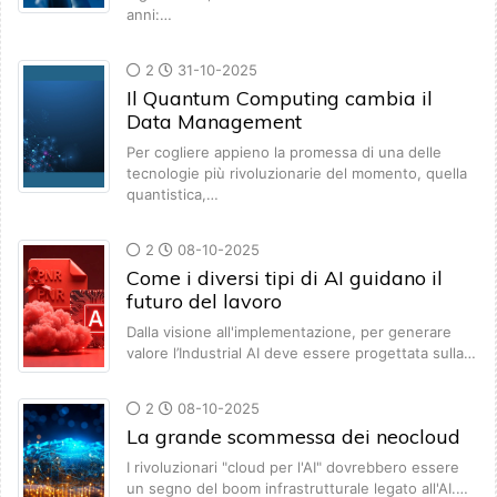
anni:…
2
31-10-2025
Il Quantum Computing cambia il
Data Management
Per cogliere appieno la promessa di una delle
tecnologie più rivoluzionarie del momento, quella
quantistica,…
2
08-10-2025
Come i diversi tipi di AI guidano il
futuro del lavoro
Dalla visione all'implementazione, per generare
valore l’Industrial AI deve essere progettata sulla…
2
08-10-2025
La grande scommessa dei neocloud
I rivoluzionari "cloud per l'AI" dovrebbero essere
un segno del boom infrastrutturale legato all'AI.…