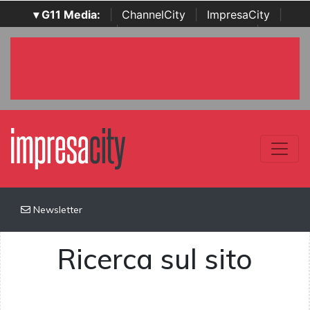
▾ G11 Media:
|
ChannelCity
|
ImpresaCity
|
SecurityOpenLab
|
Italian Channel Awards
|
Italian
Project Awards
|
Italian Security Awards
|
...
Newsletter
Ricerca sul sito