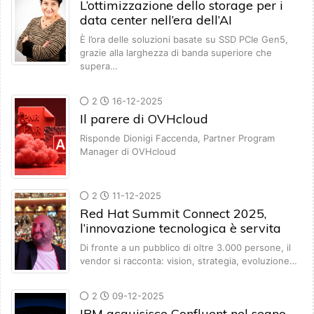
L’ottimizzazione dello storage per i
data center nell’era dell’AI
È l’ora delle soluzioni basate su SSD PCIe Gen5,
grazie alla larghezza di banda superiore che
supera…
2
16-12-2025
Il parere di OVHcloud
Risponde Dionigi Faccenda, Partner Program
Manager di OVHcloud
2
11-12-2025
Red Hat Summit Connect 2025,
l’innovazione tecnologica è servita
Di fronte a un pubblico di oltre 3.000 persone, il
vendor si racconta: vision, strategia, evoluzione…
2
09-12-2025
IBM acquisisce Confluent nel segno