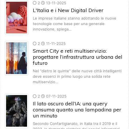
2
13-11-2025
L'Italia e i New Digital Driver
Le imprese italiane stanno adottando le nuove
tecnologie come base per una generale
innovazione, spiega…
2
11-11-2025
Smart City e reti multiservizio:
progettare l’infrastruttura urbana del
futuro
Nel "dietro le quinte" delle nuove città intelligenti
deve esserci in primo luogo una solida rete
multiservizio…
2
07-11-2025
Il lato oscuro dell’IA: una query
consuma quanto una lampadina per
un minuto
Secondo Confartigianato, in Italia tra il 2019 e il