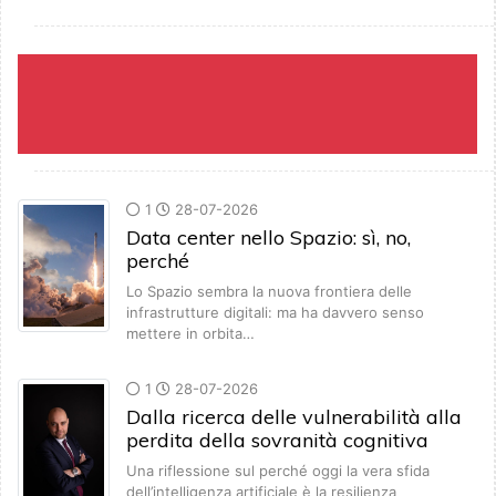
1
28-07-2026
Data center nello Spazio: sì, no,
perché
Lo Spazio sembra la nuova frontiera delle
infrastrutture digitali: ma ha davvero senso
mettere in orbita…
1
28-07-2026
Dalla ricerca delle vulnerabilità alla
perdita della sovranità cognitiva
Una riflessione sul perché oggi la vera sfida
dell’intelligenza artificiale è la resilienza