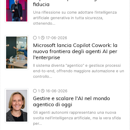
fiducia
Una riflessione su come adottare l’intelligenza
artificiale generativa in tutta sicurezza,
ottenendo…
1
17-06-2026
Microsoft lancia Copilot Cowork: la
nuova frontiera degli agenti AI per
l'enterprise
Il sistema diventa "agentico" e gestisce processi
end-to-end, offrendo maggiore automazione e un
controllo…
1
16-06-2026
Gestire e scalare l'AI nel mondo
agentico di oggi
Gli agenti autonomi rappresentano una nuova
svolta nell'intelligenza artificiale, ma la vera sfida
per…