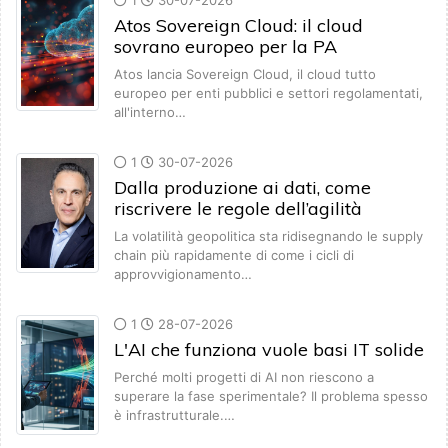
1
30-07-2026
Atos Sovereign Cloud: il cloud
sovrano europeo per la PA
Atos lancia Sovereign Cloud, il cloud tutto
europeo per enti pubblici e settori regolamentati,
all'interno…
1
30-07-2026
Dalla produzione ai dati, come
riscrivere le regole dell’agilità
La volatilità geopolitica sta ridisegnando le supply
chain più rapidamente di come i cicli di
approvvigionamento…
1
28-07-2026
L'AI che funziona vuole basi IT solide
Perché molti progetti di AI non riescono a
superare la fase sperimentale? Il problema spesso
è infrastrutturale.…