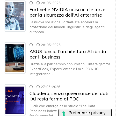
1
28-05-2026
Fortinet e NVIDIA uniscono le forze
per la sicurezza dell'AI enterprise
La nuova soluzione FortiAIGate accelera la
protezione dei modelli linguistici e degli agenti
autonomi,…
1
28-05-2026
ASUS lancia l'architettura AI ibrida
per il business
Grazie alla partnership con Phison, l'intera gamma
ExpertBook, ExpertCenter e i mini PC NUC
integreranno…
1
27-05-2026
Cloudera, senza governance dei dati
l’AI resta ferma ai POC
E' ciò che emerge dallo studio "The Data
Readiness Index: Understanding the Foundations
for Successful…