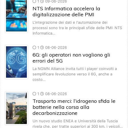
1
09-06-2026
NTS Informatica accelera la
digitalizzazione delle PMI
L'integrazione dei dati e l'automazione dei
processi sono tra le principali sfide delle PMI: NTS
Informatica…
1
08-06-2026
6G: gli operatori non vogliono gli
errori del 5G
La NGMN Alliance invita tutti i player coinvolti a
semplificare l’evoluzione verso il 6G, anche a
costo…
1
08-06-2026
Trasporto merci: l’idrogeno sfida le
batterie nella corsa alla
decarbonizzazione
Un nuovo studio ENEA e Università della Tuscia
rivela che, per tratte superiori ai 300 km, i veicoli…