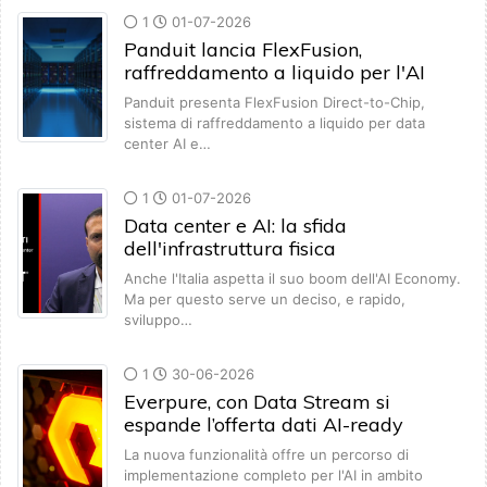
1
01-07-2026
Panduit lancia FlexFusion,
raffreddamento a liquido per l'AI
Panduit presenta FlexFusion Direct-to-Chip,
sistema di raffreddamento a liquido per data
center AI e…
1
01-07-2026
Data center e AI: la sfida
dell'infrastruttura fisica
Anche l'Italia aspetta il suo boom dell'AI Economy.
Ma per questo serve un deciso, e rapido,
sviluppo…
1
30-06-2026
Everpure, con Data Stream si
espande l’offerta dati AI-ready
La nuova funzionalità offre un percorso di
implementazione completo per l'AI in ambito