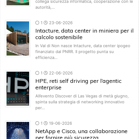
collega sicurezza informatica, cooperazione con le
autorità,…
1
23-06-2026
Intacture, data center in miniera per il
calcolo sostenibile
In Val di Non nasce Intacture, data center ipogeo
finanziato dal PNRR. Il progetto punta su
efficienza…
1
22-06-2026
HPE, reti self driving per l’agentic
enterprise
All’evento Discover di Las Vegas di metà giugno,
spinta sulla strategia di networking innovativo
per…
1
19-06-2026
NetApp e Cisco, una collaborazione
per fornire più sicurezza