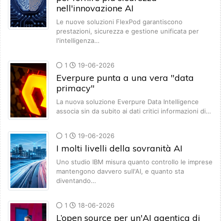
nell'innovazione AI
Le nuove soluzioni FlexPod garantiscono
prestazioni, sicurezza e gestione unificata per
l'intelligenza…
1
19-06-2026
Everpure punta a una vera "data
primacy"
La nuova soluzione Everpure Data Intelligence
associa sin da subito ai dati critici informazioni di…
1
19-06-2026
I molti livelli della sovranità AI
Uno studio IBM misura quanto controllo le imprese
mantengono davvero sull'AI, e quanto sta
diventando…
1
18-06-2026
L’open source per un'AI agentica di