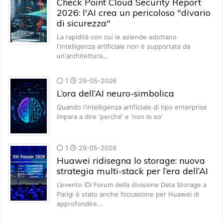
Check Point Cloud Security Report
2026: l'AI crea un pericoloso "divario
di sicurezza"
La rapidità con cui le aziende adottano
l'intelligenza artificiale non è supportata da
un'architettura…
1
29-05-2026
L’ora dell’AI neuro-simbolica
Quando l'intelligenza artificiale di tipo enterprise
impara a dire ‘perché’ e ‘non lo so’
1
29-05-2026
Huawei ridisegna lo storage: nuova
strategia multi-stack per l’era dell’AI
L’evento IDI Forum della divisione Data Storage a
Parigi è stato anche l’occasione per Huawei di
approfondire…