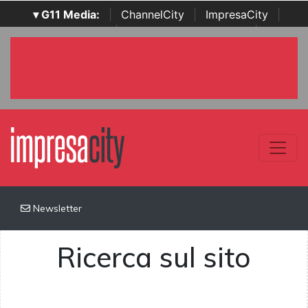
▾ G11 Media:
|
ChannelCity
|
ImpresaCity
|
SecurityOpenLab
|
Italian Channel Awards
|
Italian
Project Awards
|
Italian Security Awards
|
...
Newsletter
Ricerca sul sito