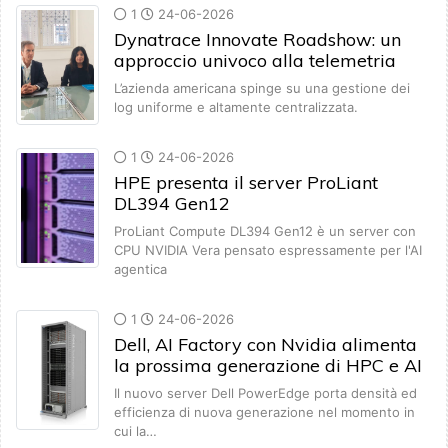
1
24-06-2026
Dynatrace Innovate Roadshow: un
approccio univoco alla telemetria
L’azienda americana spinge su una gestione dei
log uniforme e altamente centralizzata.
1
24-06-2026
HPE presenta il server ProLiant
DL394 Gen12
ProLiant Compute DL394 Gen12 è un server con
CPU NVIDIA Vera pensato espressamente per l'AI
agentica
1
24-06-2026
Dell, AI Factory con Nvidia alimenta
la prossima generazione di HPC e AI
Il nuovo server Dell PowerEdge porta densità ed
efficienza di nuova generazione nel momento in
cui la…