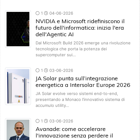
1
04-06-2026
NVIDIA e Microsoft ridefiniscono il
futuro dell'informatica: inizia l'era
dell'Agentic AI
Dal Microsoft Build 2026 emerge una rivoluzione
tecnologica che porta la potenza dei
supercomputer sui…
1
03-06-2026
JA Solar punta sull’integrazione
energetica a Intersolar Europe 2026
JA Solar evolve verso sistemi end-to-end,
presentando a Monaco l’innovativo sistema di
accumulo utility…
1
03-06-2026
Avanade: come accelerare
l'innovazione senza perdere il