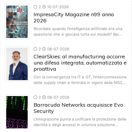
2
10-07-2026
ImpresaCity Magazine n99 anno
2026
Ricordate quando l’intelligenza artificiale era una
questione che si giocava tutta sui modelli? Bei…
2
08-07-2026
ClearSkies: al manufacturing occorre
una difesa integrata, automatizzata e
proattiva
Con la convergenza tra IT e OT, l’interconnessione
delle supply chain e l’entrata in vigore della NIS2,…
2
08-07-2026
Barracuda Networks acquisisce Evo
Security
L’integrazione punta a unificare la protezione delle
identità e degli accessi in un’unica soluzione…