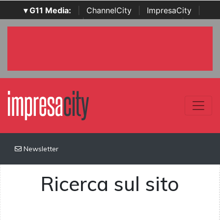
▾ G11 Media:
|
ChannelCity
|
ImpresaCity
|
SecurityOpenLab
|
Italian Channel Awards
|
Italian
Project Awards
|
Italian Security Awards
|
...
Newsletter
Ricerca sul sito