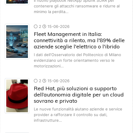
Il nuovo playbook NetApp Splunk SOAR per
contenere gli attacchi ransomware e ridurre al
minimo la perdita…
2
15-06-2026
Fleet Management in Italia:
connettività a rilento, ma l'89% delle
aziende sceglie l'elettrico o l'ibrido
I dati dell'Osservatorio del Politecnico di Milano
evidenziano un forte orientamento verso le
motorizzazioni…
2
15-06-2026
Red Hat, più soluzioni a supporto
dell’autonomia digitale per un cloud
sovrano e privato
Le nuove funzionalità aiutano aziende e service
provider a rafforzare il controllo su dati,
infrastrutture…