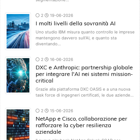
2
19-06-2026
I molti livelli della sovranità AI
Uno studio IBM misura quanto controllo le imprese
mantengono davvero sull'AI, e quanto sta
diventando…
2
16-06-2026
DXC e Anthropic: partnership globale
per integrare l'AI nei sistemi mission-
critical
Grazie alla piattaforma DXC OASIS e a una nuova
task force di ingegneri certificati, le due aziende…
2
15-06-2026
NetApp e Cisco, collaborazione per
rafforzare la cyber resilienza
aziendale