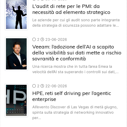
L'audit di rete per le PMI: da
necessità ad elemento strategico
Le aziende per cui gli audit sono parte integrante
della strategia di sicurezza possono adattare le…
2
23-06-2026
Veeam: l’adozione dell’AI a scapito
della visibilità sui dati mette a rischio
sovranità e conformità
Una ricerca mostra che in tutta l’area Emea la
velocità dell’AI sta superando i controlli sui dati,…
2
22-06-2026
HPE, reti self driving per l’agentic
enterprise
All’evento Discover di Las Vegas di metà giugno,
spinta sulla strategia di networking innovativo
per…