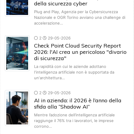
della sicurezza cyber
Plug and Play, Agenzia per la Cybersicurezza
Nazionale e OGR Torino avviano una challenge di
accelerazione…
2
29-05-2026
Check Point Cloud Security Report
2026: l'AI crea un pericoloso "divario
di sicurezza"
La rapidità con cui le aziende adottano
l'intelligenza artificiale non è supportata da
un'architettura…
2
29-05-2026
AI in azienda: il 2026 è l’anno della
sfida alla “Shadow AI”
Mentre l’adozione dell’intelligenza artificiale
raggiunge il 76% tra i lavoratori, le imprese
corrono…