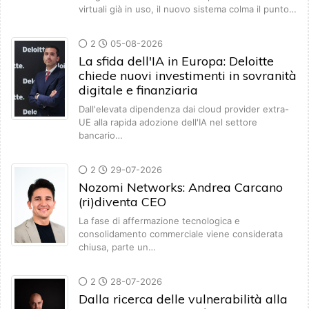
virtuali già in uso, il nuovo sistema colma il punto…
2
05-08-2026
La sfida dell'IA in Europa: Deloitte
chiede nuovi investimenti in sovranità
digitale e finanziaria
Dall'elevata dipendenza dai cloud provider extra-
UE alla rapida adozione dell'IA nel settore
bancario…
2
29-07-2026
Nozomi Networks: Andrea Carcano
(ri)diventa CEO
La fase di affermazione tecnologica e
consolidamento commerciale viene considerata
chiusa, parte un…
2
28-07-2026
Dalla ricerca delle vulnerabilità alla