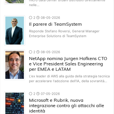
micro data center urbani distribuiti direttamente
nelle…
2
08-05-2026
Il parere di TeamSystem
Risponde Stefano Roversi, General Manager
Enterprise Solutions di TeamSystem
2
08-05-2026
NetApp nomina Jurgen Hofkens CTO
e Vice President Sales Engineering
per EMEA e LATAM
L'ex leader di AWS alla guida della strategia tecnica
per accelerare l'adozione dell'IA, della sovranità…
2
07-05-2026
Microsoft e Rubrik, nuova
integrazione contro gli attacchi alle
identità