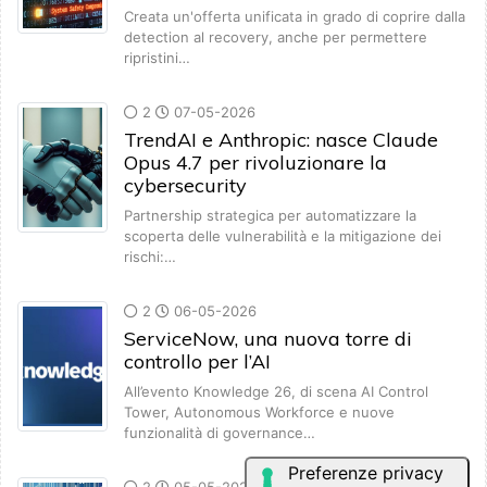
Creata un'offerta unificata in grado di coprire dalla
detection al recovery, anche per permettere
ripristini…
2
07-05-2026
TrendAI e Anthropic: nasce Claude
Opus 4.7 per rivoluzionare la
cybersecurity
Partnership strategica per automatizzare la
scoperta delle vulnerabilità e la mitigazione dei
rischi:…
2
06-05-2026
ServiceNow, una nuova torre di
controllo per l’AI
All’evento Knowledge 26, di scena AI Control
Tower, Autonomous Workforce e nuove
funzionalità di governance…