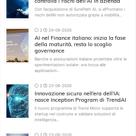
controlla i rischi dell'AI in azienda
Con l’acquisizione di SurePath AI, si affrontano i
rischi dell’AI non autorizzata grazie a visibilità…
2
24-06-2026
AI nel Finance italiano: inizia la fase
della maturità, resta lo scoglio
governance
Banche e assicurazioni italiane proiettate oltre le
sperimentazioni isolate: ora tocca alle
applicazioni…
2
23-06-2026
Innovazione sicura nell’era dell’IA:
nasce Inception Program di TrendAI
Il nuovo programma di Trend Micro supporta le
startup nel costruire e validare soluzioni di
intelligenza…
2
23-06-2026