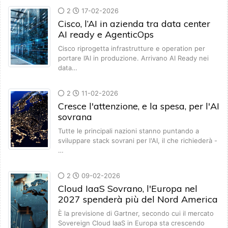
2
17-02-2026
Cisco, l’AI in azienda tra data center
AI ready e AgenticOps
Cisco riprogetta infrastrutture e operation per
portare l’AI in produzione. Arrivano AI Ready nei
data…
2
11-02-2026
Cresce l'attenzione, e la spesa, per l'AI
sovrana
Tutte le principali nazioni stanno puntando a
sviluppare stack sovrani per l'AI, il che richiederà -
…
2
09-02-2026
Cloud IaaS Sovrano, l'Europa nel
2027 spenderà più del Nord America
È la previsione di Gartner, secondo cui il mercato
Sovereign Cloud IaaS in Europa sta crescendo