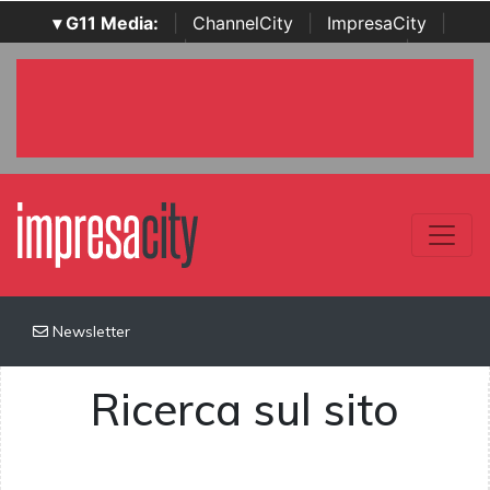
▾ G11 Media:
|
ChannelCity
|
ImpresaCity
|
SecurityOpenLab
|
Italian Channel Awards
|
Italian
Project Awards
|
Italian Security Awards
|
...
Newsletter
Ricerca sul sito