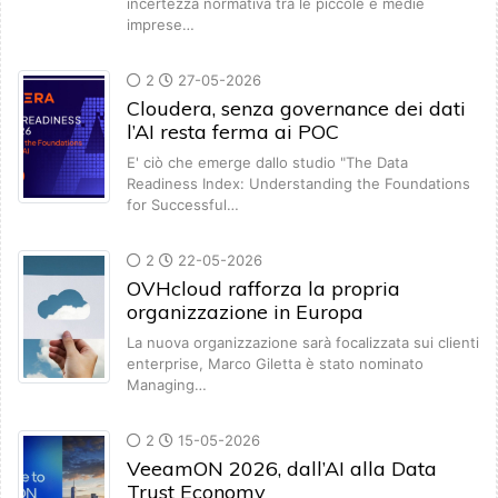
incertezza normativa tra le piccole e medie
imprese…
2
27-05-2026
Cloudera, senza governance dei dati
l’AI resta ferma ai POC
E' ciò che emerge dallo studio "The Data
Readiness Index: Understanding the Foundations
for Successful…
2
22-05-2026
OVHcloud rafforza la propria
organizzazione in Europa
La nuova organizzazione sarà focalizzata sui clienti
enterprise, Marco Giletta è stato nominato
Managing…
2
15-05-2026
VeeamON 2026, dall’AI alla Data
Trust Economy