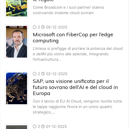
Come Broadcom e i suoi partner stanno
costruendo insieme cloud sovrani
2
05-12-2025
Microsoft con FiberCop per l’edge
computing
L’intesa si prefigge di portare la potenza del cloud
e dell’AI più vicino alle aziende, integrando
l’infrastruttura…
2
02-12-2025
SAP, una visione unificata per il
futuro sovrano dell’AI e del cloud in
Europa
Con il lancio di EU AI Cloud, vengono riunite tutte
le tappe raggiunte finora in un unico quadro
strategico,…
2
01-12-2025