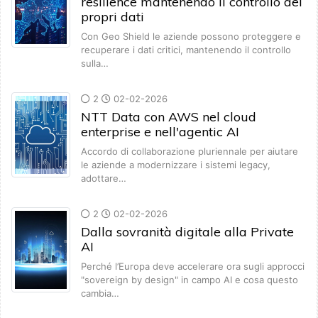
resilience mantenendo il controllo dei
propri dati
Con Geo Shield le aziende possono proteggere e
recuperare i dati critici, mantenendo il controllo
sulla…
2
02-02-2026
NTT Data con AWS nel cloud
enterprise e nell'agentic AI
Accordo di collaborazione pluriennale per aiutare
le aziende a modernizzare i sistemi legacy,
adottare…
2
02-02-2026
Dalla sovranità digitale alla Private
AI
Perché l’Europa deve accelerare ora sugli approcci
"sovereign by design" in campo AI e cosa questo
cambia…