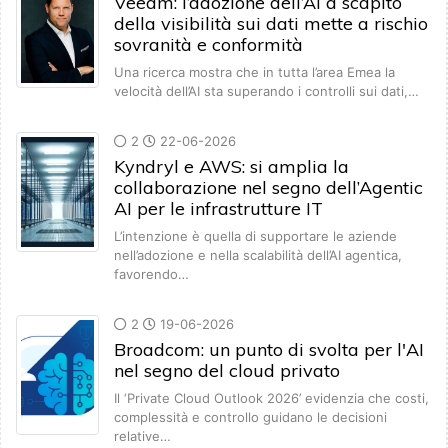
Veeam: l’adozione dell’AI a scapito
della visibilità sui dati mette a rischio
sovranità e conformità
Una ricerca mostra che in tutta l’area Emea la
velocità dell’AI sta superando i controlli sui dati,…
2
22-06-2026
Kyndryl e AWS: si amplia la
collaborazione nel segno dell’Agentic
AI per le infrastrutture IT
L’intenzione è quella di supportare le aziende
nell’adozione e nella scalabilità dell’AI agentica,
favorendo…
2
19-06-2026
Broadcom: un punto di svolta per l'AI
nel segno del cloud privato
Il ‘Private Cloud Outlook 2026’ evidenzia che costi,
complessità e controllo guidano le decisioni
relative…