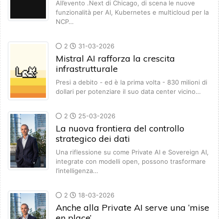
All’evento .Next di Chicago, di scena le nuove
funzionalità per AI, Kubernetes e multicloud per la
NCP…
2
31-03-2026
Mistral AI rafforza la crescita
infrastrutturale
Presi a debito - ed è la prima volta - 830 milioni di
dollari per potenziare il suo data center vicino…
2
25-03-2026
La nuova frontiera del controllo
strategico dei dati
Una riflessione su come Private AI e Sovereign AI,
integrate con modelli open, possono trasformare
l’intelligenza…
2
18-03-2026
Anche alla Private AI serve una ‘mise
en place’