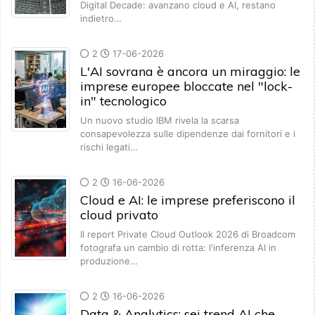
Digital Decade: avanzano cloud e AI, restano
indietro…
2
17-06-2026
L'AI sovrana è ancora un miraggio: le
imprese europee bloccate nel "lock-
in" tecnologico
Un nuovo studio IBM rivela la scarsa
consapevolezza sulle dipendenze dai fornitori e i
rischi legati…
2
16-06-2026
Cloud e AI: le imprese preferiscono il
cloud privato
Il report Private Cloud Outlook 2026 di Broadcom
fotografa un cambio di rotta: l'inferenza AI in
produzione…
2
16-06-2026
Data & Analytics: sei trend AI che