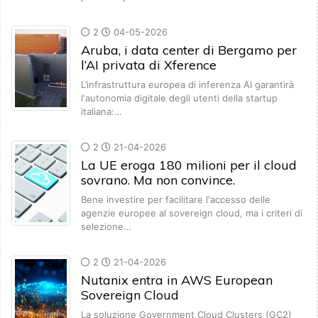
2
04-05-2026
Aruba, i data center di Bergamo per
l’AI privata di Xference
L’infrastruttura europea di inferenza AI garantirà
l'autonomia digitale degli utenti della startup
italiana:…
2
21-04-2026
La UE eroga 180 milioni per il cloud
sovrano. Ma non convince.
Bene investire per facilitare l'accesso delle
agenzie europee al sovereign cloud, ma i criteri di
selezione…
2
21-04-2026
Nutanix entra in AWS European
Sovereign Cloud
La soluzione Government Cloud Clusters (GC2)