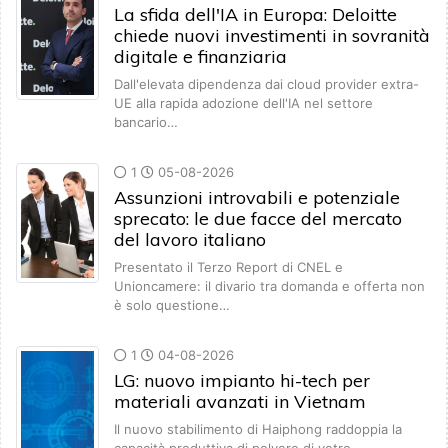
La sfida dell'IA in Europa: Deloitte
chiede nuovi investimenti in sovranità
digitale e finanziaria
Dall'elevata dipendenza dai cloud provider extra-
UE alla rapida adozione dell'IA nel settore
bancario…
1
05-08-2026
Assunzioni introvabili e potenziale
sprecato: le due facce del mercato
del lavoro italiano
Presentato il Terzo Report di CNEL e
Unioncamere: il divario tra domanda e offerta non
è solo questione…
1
04-08-2026
LG: nuovo impianto hi-tech per
materiali avanzati in Vietnam
Il nuovo stabilimento di Haiphong raddoppia la