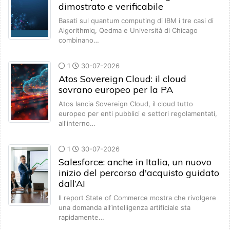
dimostrato e verificabile
Basati sul quantum computing di IBM i tre casi di
Algorithmiq, Qedma e Università di Chicago
combinano…
1
30-07-2026
Atos Sovereign Cloud: il cloud
sovrano europeo per la PA
Atos lancia Sovereign Cloud, il cloud tutto
europeo per enti pubblici e settori regolamentati,
all'interno…
1
30-07-2026
Salesforce: anche in Italia, un nuovo
inizio del percorso d'acquisto guidato
dall’AI
Il report State of Commerce mostra che rivolgere
una domanda all’intelligenza artificiale sta
rapidamente…