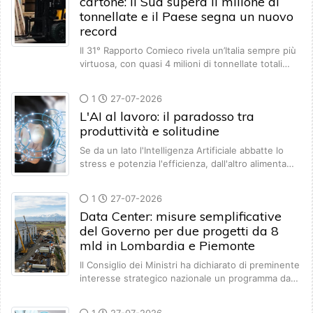
cartone: il Sud supera il milione di
tonnellate e il Paese segna un nuovo
record
Il 31° Rapporto Comieco rivela un’Italia sempre più
virtuosa, con quasi 4 milioni di tonnellate totali…
1
27-07-2026
L'AI al lavoro: il paradosso tra
produttività e solitudine
Se da un lato l'Intelligenza Artificiale abbatte lo
stress e potenzia l'efficienza, dall'altro alimenta…
1
27-07-2026
Data Center: misure semplificative
del Governo per due progetti da 8
mld in Lombardia e Piemonte
Il Consiglio dei Ministri ha dichiarato di preminente
interesse strategico nazionale un programma da…