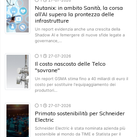
1
27-07-2026
Nutanix: in ambito Sanità, la corsa
all’AI supera la prontezza delle
infrastrutture
Un report evidenzia anche una crescita della
Shadow AI e l’emergere di nuove sfide legate a
governance,…
1
27-07-2026
Il costo nascosto delle Telco
"sovrane"
Un report GSMA stima fino a 40 miliardi di euro il
costo per sostituire l'equipaggiamento dei
produttori…
1
27-07-2026
Primato sostenibilità per Schneider
Electric
Schneider Electric è stata nominata azienda più
sostenibile al mondo da TIME e Statista per il