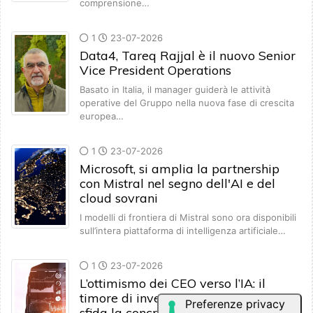
comprensione…
1
23-07-2026
Data4, Tareq Rajjal è il nuovo Senior
Vice President Operations
Basato in Italia, il manager guiderà le attività
operative del Gruppo nella nuova fase di crescita
europea…
1
23-07-2026
Microsoft, si amplia la partnership
con Mistral nel segno dell'AI e del
cloud sovrani
I modelli di frontiera di Mistral sono ora disponibili
sull’intera piattaforma di intelligenza artificiale…
1
23-07-2026
L’ottimismo dei CEO verso l’IA: il
timore di investire troppo lentamente
sfida la concretezza