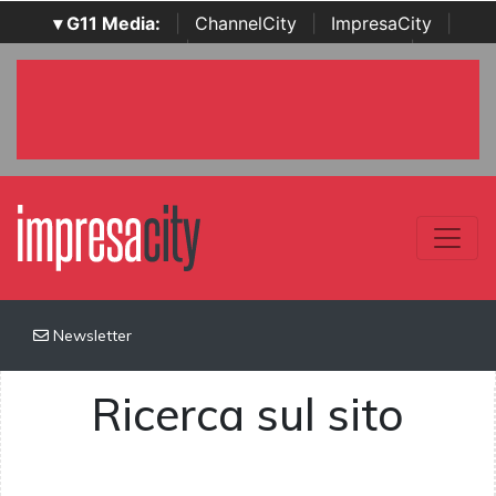
▾ G11 Media:
|
ChannelCity
|
ImpresaCity
|
SecurityOpenLab
|
Italian Channel Awards
|
Italian
Project Awards
|
Italian Security Awards
|
...
Newsletter
Ricerca sul sito