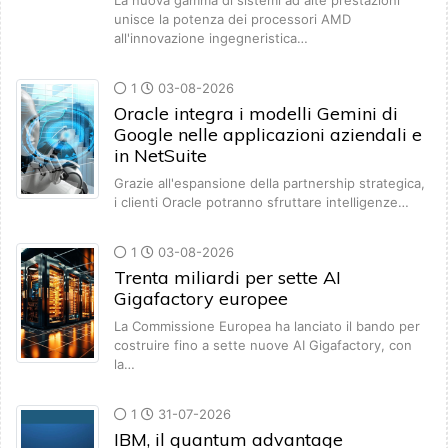
La nuova gamma di sistemi ad alte prestazioni
unisce la potenza dei processori AMD
all'innovazione ingegneristica…
1
03-08-2026
Oracle integra i modelli Gemini di
Google nelle applicazioni aziendali e
in NetSuite
Grazie all'espansione della partnership strategica,
i clienti Oracle potranno sfruttare intelligenze…
1
03-08-2026
Trenta miliardi per sette AI
Gigafactory europee
La Commissione Europea ha lanciato il bando per
costruire fino a sette nuove AI Gigafactory, con
la…
1
31-07-2026
IBM, il quantum advantage