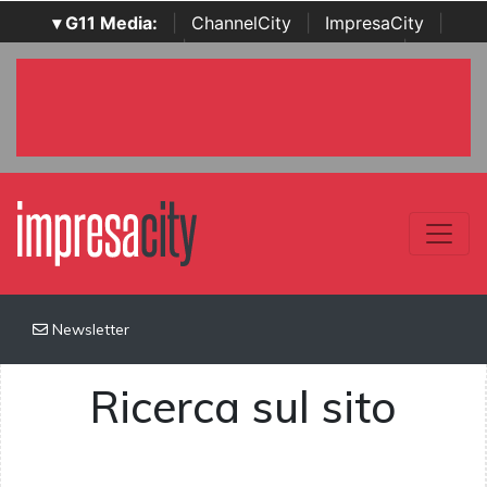
▾ G11 Media:
|
ChannelCity
|
ImpresaCity
|
SecurityOpenLab
|
Italian Channel Awards
|
Italian
Project Awards
|
Italian Security Awards
|
...
Newsletter
Ricerca sul sito