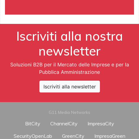
Iscriviti alla nostra
newsletter
Soluzioni B2B per il Mercato delle Imprese e per la
Pubblica Amministrazione
Iscriviti alla newsletter
G11 Media Networks
BitCity
ChannelCity
ImpresaCity
SecurityOpenLab
GreenCity
ImpresaGreen