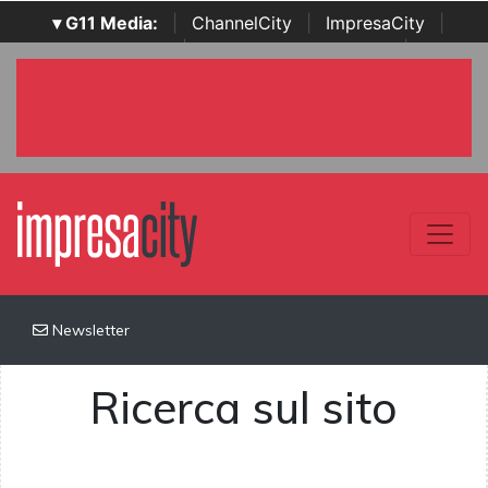
▾ G11 Media:
|
ChannelCity
|
ImpresaCity
|
SecurityOpenLab
|
Italian Channel Awards
|
Italian
Project Awards
|
Italian Security Awards
|
...
Newsletter
Ricerca sul sito