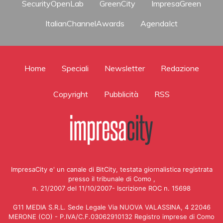
SecurityOpenLab
GreenCity
ImpresaGreen
ItalianChannelAwards
AgendaIct
Home
Speciali
Newsletter
Redazione
Copyright
Pubblicità
RSS
ImpresaCity e' un canale di BitCity, testata giornalistica registrata
presso il tribunale di Como ,
n. 21/2007 del 11/10/2007- Iscrizione ROC n. 15698
G11 MEDIA S.R.L. Sede Legale Via NUOVA VALASSINA, 4 22046
MERONE (CO) - P.IVA/C.F.03062910132 Registro imprese di Como