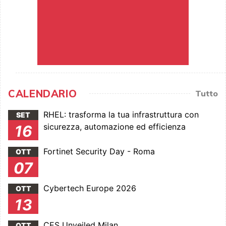
CALENDARIO
Tutto
RHEL: trasforma la tua infrastruttura con
SET
sicurezza, automazione ed efficienza
16
Fortinet Security Day - Roma
OTT
07
Cybertech Europe 2026
OTT
13
CES Unveiled Milan
OTT