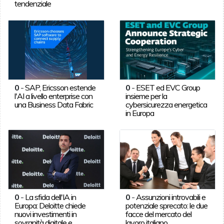
tendenziale
0
-
SAP, Ericsson estende
0
-
ESET ed EVC Group
l'AI a livello enterprise con
insieme per la
una Business Data Fabric
cybersicurezza energetica
in Europa
0
-
La sfida dell'IA in
0
-
Assunzioni introvabili e
Europa: Deloitte chiede
potenziale sprecato: le due
nuovi investimenti in
facce del mercato del
sovranità digitale e
lavoro italiano