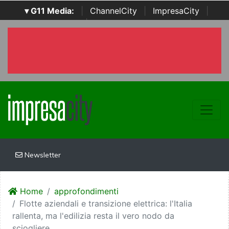
▾ G11 Media:
|
ChannelCity
|
ImpresaCity
|
SecurityOpenLab
|
Italian Channel Awards
|
Italian
Project Awards
|
Italian Security Awards
|
...
Newsletter
Home
approfondimenti
Flotte aziendali e transizione elettrica: l'Italia
rallenta, ma l'edilizia resta il vero nodo da
sciogliere