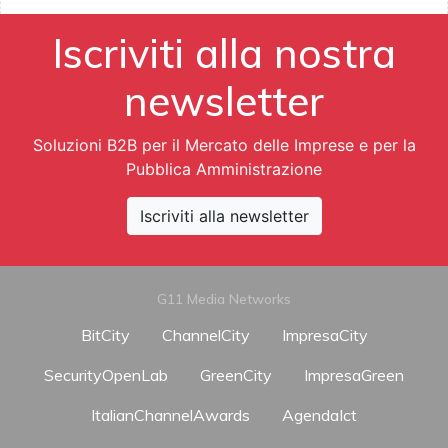
Iscriviti alla nostra
newsletter
Soluzioni B2B per il Mercato delle Imprese e per la
Pubblica Amministrazione
Iscriviti alla newsletter
G11 Media Networks
BitCity
ChannelCity
ImpresaCity
SecurityOpenLab
GreenCity
ImpresaGreen
ItalianChannelAwards
AgendaIct