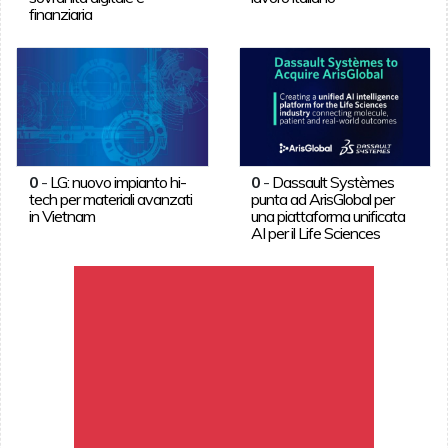
finanziaria
0
-
LG: nuovo impianto hi-
0
-
Dassault Systèmes
tech per materiali avanzati
punta ad ArisGlobal per
in Vietnam
una piattaforma unificata
AI per il Life Sciences