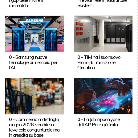
mismatch
esistenti
0
-
Samsung: nuove
0
-
TIM ha il suo nuovo
tecnologie di memoria per
Piano di Transizione
l'AI
Climatica
0
-
Commercio al dettaglio,
0
-
La Job Apocalypse
giugno 2026: vendite in
dell'AI? Pare già finita.
lieve calo congiunturale ma
in crescita su base