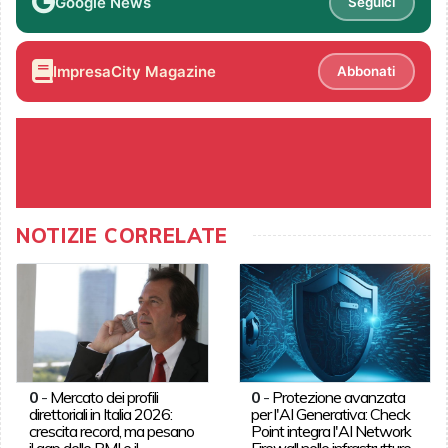
Google News
Seguici
ImpresaCity Magazine
Abbonati
NOTIZIE CORRELATE
0
-
Mercato dei profili
0
-
Protezione avanzata
direttoriali in Italia 2026:
per l'AI Generativa: Check
crescita record, ma pesano
Point integra l'AI Network
il gap delle PMI e il
Firewall nelle infrastrutture