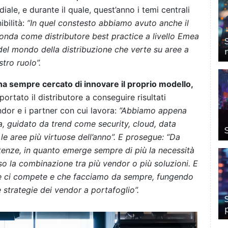
diale, e durante il quale, quest’anno i temi centrali
ibilità:
”In quel constesto abbiamo avuto anche il
otonda come distributore best practice a livello Emea
 del mondo della distribuzione che verte su aree a
tro ruolo”.
 sempre cercato di innovare il proprio modello,
rtato il distributore a conseguire risultati
ndor e i partner con cui lavora:
”Abbiamo appena
a, guidato da trend come security, cloud, data
e aree più virtuose dell’anno”. E prosegue: “Da
enze, in quanto emerge sempre di più la necessità
so la combinazione tra più vendor o più soluzioni. E
he ci compete e che facciamo da sempre, fungendo
e strategie dei vendor a portafoglio”.