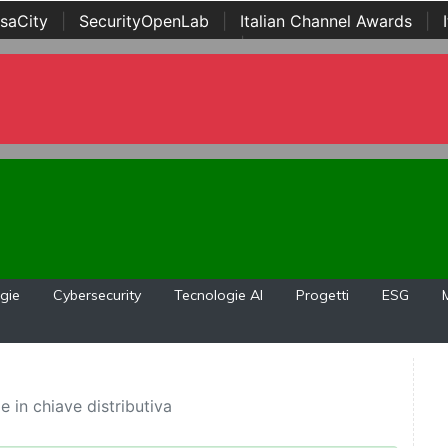
saCity
|
SecurityOpenLab
|
Italian Channel Awards
|
Awards
|
...
gie
Cybersecurity
Tecnologie AI
Progetti
ESG
 in chiave distributiva