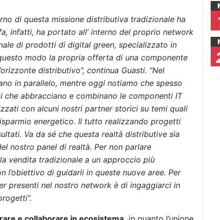
terno di questa missione distributiva tradizionale ha
a, infatti, ha portato all’ interno del proprio network
onale di prodotti di digital green, specializzato in
questo modo la propria offerta di una componente
orizzonte distributivo”, continua Guasti. “Nel
avano in parallelo, mentre oggi notiamo che spesso
ti che abbracciano e combinano le componenti IT
zzati con alcuni nostri partner storici su temi quali
risparmio energetico. Il tutto realizzando progetti
ltati. Va da sé che questa realtà distributive sia
el nostro panel di realtà. Per non parlare
la vendita tradizionale a un approccio più
n l’obiettivo di guidarli in queste nuove aree. Per
ner presenti nel nostro network è di ingaggiarci in
rogetti”.
rare e collaborare in ecosistema,
in quanto l’unione