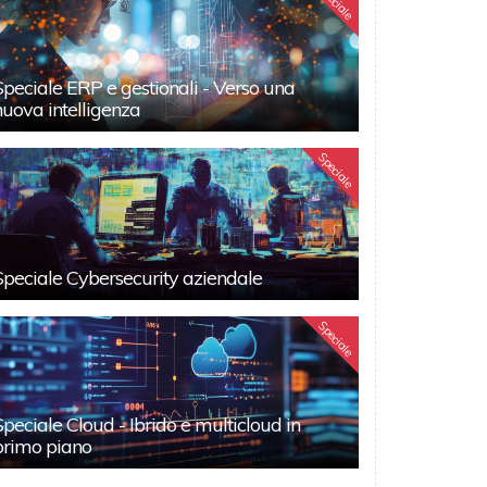
Speciale
Speciale ERP e gestionali - Verso una
nuova intelligenza
Speciale
Speciale Cybersecurity aziendale
Speciale
Speciale Cloud - Ibrido e multicloud in
primo piano