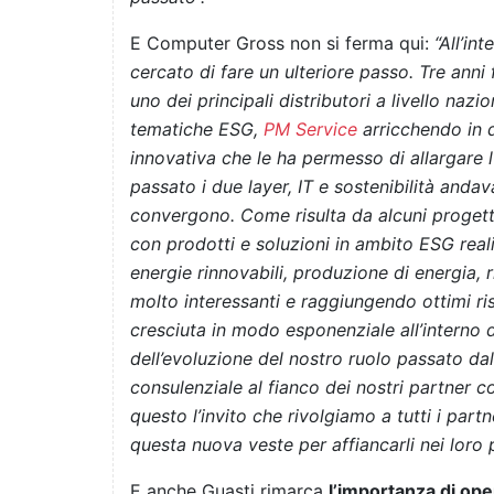
E Computer Gross non si ferma qui:
“All’in
cercato di fare un ulteriore passo. Tre anni f
uno dei principali distributori a livello nazi
tematiche ESG,
PM Service
arricchendo in 
innovativa che le ha permesso di allargare l’
passato i due layer, IT e sostenibilità and
convergono. Come risulta da alcuni proget
con prodotti e soluzioni in ambito ESG reali
energie rinnovabili, produzione di energia, 
molto interessanti e raggiungendo ottimi risu
cresciuta in modo esponenziale all’interno d
dell’evoluzione del nostro ruolo passato dal
consulenziale al fianco dei nostri partner co
questo l’invito che rivolgiamo a tutti i part
questa nuova veste per affiancarli nei loro p
E anche Guasti rimarca
l’importanza di ope